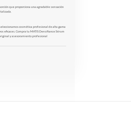
bsorción que proporciona una agradable sensación
italizada.
seleccionamos cosmética profesional de alta gama
ivos eficaces. Compra tu MATIS Densifiance Sérum
original y asesoramiento profesional