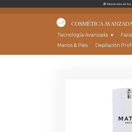
🎁 Ahorra más en tu
Ir
al
contenido
principal
COSMÉTICA AVANZAD
Tecnología Avanzada
Faci
Manos & Pies
Depilación Prof