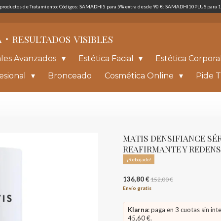
s productos de Tratamiento: Códigos: SAMADHI5 para 5% extra desde 90 €: SAMADHI10PLUS para 1
·
A
RESULTADOS
VISIBLES
ales Avanzados
Estética Facial
Estética Corpora
esional
Bronceado
Cosmética Online
Pide T
MATIS DENSIFIANCE SÉ
REAFIRMANTE Y REDENS
¡Rebajado!
136,80 €
152,00 €
Envío gratis
Klarna
: paga en 3 cuotas sin int
45,60 €.