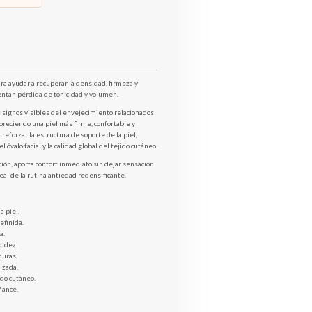
ra ayudar a recuperar la densidad, firmeza y
entan pérdida de tonicidad y volumen.
 signos visibles del envejecimiento relacionados
oreciendo una piel más firme, confortable y
reforzar la estructura de soporte de la piel,
óvalo facial y la calidad global del tejido cutáneo.
ción, aporta confort inmediato sin dejar sensación
al de la rutina antiedad redensificante.
a piel.
efinida.
a.
cidez.
duras.
izada.
ido cutáneo.
iance.