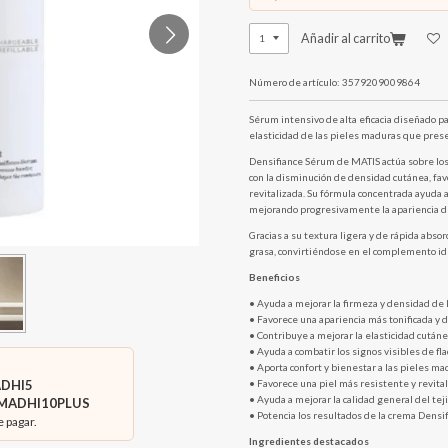
Añadir al carrito
Número de artículo:
3579209009864
Sérum intensivo de alta eficacia diseñado pa
elasticidad de las pieles maduras que pres
Densifiance Sérum de MATIS actúa sobre los
con la disminución de densidad cutánea, fav
revitalizada. Su fórmula concentrada ayuda a 
mejorando progresivamente la apariencia del 
Gracias a su textura ligera y de rápida absor
grasa, convirtiéndose en el complemento ide
Beneficios
• Ayuda a mejorar la firmeza y densidad de l
• Favorece una apariencia más tonificada y d
• Contribuye a mejorar la elasticidad cutáne
• Ayuda a combatir los signos visibles de fla
• Aporta confort y bienestar a las pieles ma
DHI5
• Favorece una piel más resistente y revital
• Ayuda a mejorar la calidad general del tej
MADHI10PLUS
• Potencia los resultados de la crema Densif
e pagar.
Ingredientes destacados