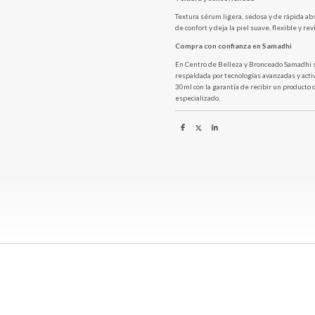
Textura sérum ligera, sedosa y de rápida a
de confort y deja la piel suave, flexible y rev
Compra con confianza en Samadhi
En Centro de Belleza y Bronceado Samadhi 
respaldada por tecnologías avanzadas y act
30ml con la garantía de recibir un producto 
especializado.
C
C
C
o
o
o
m
m
m
p
p
p
a
a
a
r
r
r
t
t
t
i
i
i
r
r
r