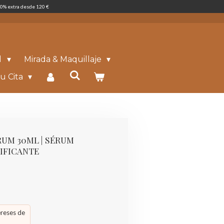
0% extra desde 120 €
l
Mirada & Maquillaje
u Cita
RUM 30ML | SÉRUM
IFICANTE
ereses de