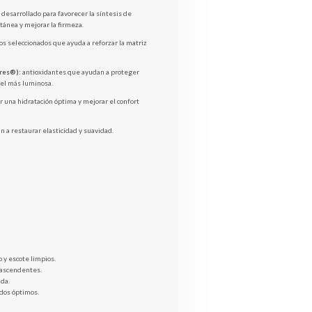
desarrollado para favorecer la síntesis de
ánea y mejorar la firmeza.
s seleccionados que ayuda a reforzar la matriz
res®):
antioxidantes que ayudan a proteger
iel más luminosa.
 una hidratación óptima y mejorar el confort
 a restaurar elasticidad y suavidad.
o y escote limpios.
 ascendentes.
ada.
ados óptimos.