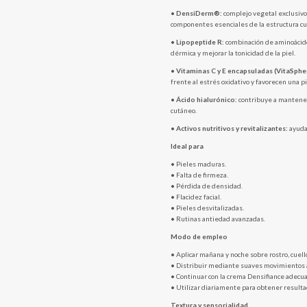
•
DensiDerm®:
complejo vegetal exclusivo 
componentes esenciales de la estructura cut
•
Lipopeptide R:
combinación de aminoácido
dérmica y mejorar la tonicidad de la piel.
•
Vitaminas C y E encapsuladas (VitaSphe
frente al estrés oxidativo y favorecen una p
•
Ácido hialurónico:
contribuye a mantener
cutáneo.
•
Activos nutritivos y revitalizantes:
ayudan
Ideal para
• Pieles maduras.
• Falta de firmeza.
• Pérdida de densidad.
• Flacidez facial.
• Pieles desvitalizadas.
• Rutinas antiedad avanzadas.
Modo de empleo
• Aplicar mañana y noche sobre rostro, cuell
• Distribuir mediante suaves movimientos
• Continuar con la crema Densifiance adecu
• Utilizar diariamente para obtener result
Textura y sensorialidad