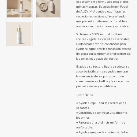
especialmente formulado para pieles
mixtas y grasas. Balance Sérum Facial
de ALQVIMIA ayuda a equilibrar las
secreciones sebáceas, favoreciendo
una piel más uniforme, confortable y
con un aspecto más fresco y saludable.
Su fórmula 100% natural combina
aceites vegetales y aceites esenciales
cuidadosamente seleccionados para
ayudar a equilibrar las zonas con exceso
de grasa sin comprometer el confort de
las zonas más secas del rostro.
Gracias a su textura ligera y sedosa, se
absorbe fácilmente y ayuda a mejorar
la apariencia de los poros, controlar
visualmente los brillos y favorecer una
piel más suave y equilibrada.
Beneficios
• Ayuda a equilibrar las secreciones
sebáceas.
• Contribuye a controlar visualmente
los brillos.
• Favorece una piel más uniforme y
confortable.
• Ayuda a mejorar la apariencia de los
poros.