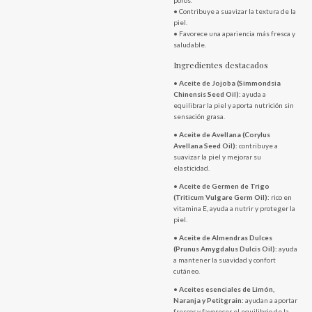
• Contribuye a suavizar la textura de la
piel.
• Favorece una apariencia más fresca y
saludable.
Ingredientes destacados
•
Aceite de Jojoba (Simmondsia
Chinensis Seed Oil):
ayuda a
equilibrar la piel y aporta nutrición sin
sensación grasa.
•
Aceite de Avellana (Corylus
Avellana Seed Oil):
contribuye a
suavizar la piel y mejorar su
elasticidad.
•
Aceite de Germen de Trigo
(Triticum Vulgare Germ Oil):
rico en
vitamina E, ayuda a nutrir y proteger la
piel.
•
Aceite de Almendras Dulces
(Prunus Amygdalus Dulcis Oil):
ayuda
a mantener la suavidad y confort
cutáneo.
•
Aceites esenciales de Limón,
Naranja y Petitgrain:
ayudan a aportar
frescor y favorecer el equilibrio de la