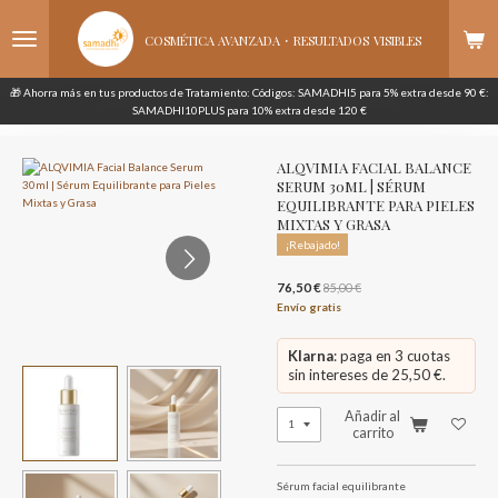
Ir
·
al
COSMÉTICA AVANZADA
RESULTADOS
VISIBLES
contenido
principal
🎁 Ahorra más en tus productos de Tratamiento: Códigos: SAMADHI5 para 5% extra desde 90 €:
SAMADHI10PLUS para 10% extra desde 120 €
ALQVIMIA FACIAL BALANCE
SERUM 30ML | SÉRUM
EQUILIBRANTE PARA PIELES
MIXTAS Y GRASA
¡Rebajado!
76,50 €
85,00 €
Envío gratis
Klarna
: paga en 3 cuotas
sin intereses de 25,50 €.
Añadir al
carrito
Sérum facial equilibrante