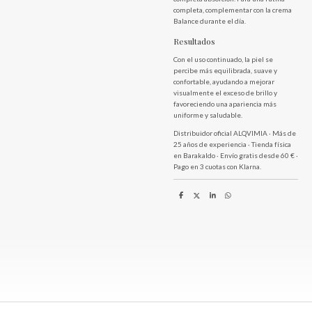
completa, complementar con la crema
Balance durante el día.
Resultados
Con el uso continuado, la piel se
percibe más equilibrada, suave y
confortable, ayudando a mejorar
visualmente el exceso de brillo y
favoreciendo una apariencia más
uniforme y saludable.
Distribuidor oficial ALQVIMIA · Más de
25 años de experiencia · Tienda física
en Barakaldo · Envío gratis desde 60 € ·
Pago en 3 cuotas con Klarna.
C
C
C
C
o
o
o
o
m
m
m
m
p
p
p
p
a
a
a
a
r
r
r
r
t
t
t
t
i
i
i
i
r
r
r
r