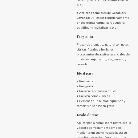
piel.
•
Aceites esenciales de Geranio y
Lavanda:
utilizados tradicionalmente
en cosmética natural para ayudar a
equilibrar y revitalizar la piel.
Fragancia
Fragancia aromática natural con notas
cítricas, florales y herbales
procedentes de aceites esenciales de
limón, naranja, petitgrain, geranio y
lavanda.
Ideal para
• Piel mixta.
• Piel grasa.
• Piel con tendencia a brillos.
• Piel con poros visibles.
• Personas que buscan equilibrio y
confort sin sensación grasa.
Modo de uso
Aplicar por la noche sobre rostro, cuello
y escote perfectamente limpios
mediante un suave masaje hasta su
completa absorción. Para una rutina