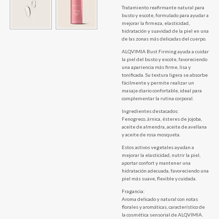
Tratamiento reafirmante natural para
busto y escote, formulado para ayudar a
mejorar la firmeza, elasticidad,
hidratación y suavidad de la piel en una
de las zonas más delicadas del cuerpo.
ALQVIMIA Bust Firming ayuda a cuidar
la piel del busto y escote, favoreciendo
una apariencia más firme, lisa y
tonificada. Su textura ligera se absorbe
fácilmente y permite realizar un
masaje diario confortable, ideal para
complementar la rutina corporal.
Ingredientes destacados:
Fenogreco, árnica, ésteres de jojoba,
aceite de almendra, aceite de avellana
y aceite de rosa mosqueta.
Estos activos vegetales ayudan a
mejorar la elasticidad, nutrir la piel,
aportar confort y mantener una
hidratación adecuada, favoreciendo una
piel más suave, flexible y cuidada.
Fragancia:
Aroma delicado y natural con notas
florales y aromáticas, característico de
la cosmética sensorial de ALQVIMIA.