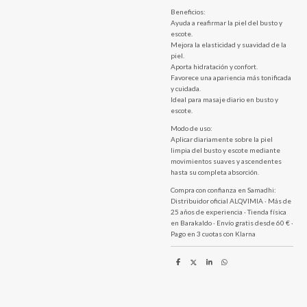
Beneficios:
Ayuda a reafirmar la piel del busto y
escote.
Mejora la elasticidad y suavidad de la
piel.
Aporta hidratación y confort.
Favorece una apariencia más tonificada
y cuidada.
Ideal para masaje diario en busto y
escote.
Modo de uso:
Aplicar diariamente sobre la piel
limpia del busto y escote mediante
movimientos suaves y ascendentes
hasta su completa absorción.
Compra con confianza en Samadhi:
Distribuidor oficial ALQVIMIA · Más de
25 años de experiencia · Tienda física
en Barakaldo · Envío gratis desde 60 € ·
Pago en 3 cuotas con Klarna
C
C
C
C
o
o
o
o
m
m
m
m
p
p
p
p
a
a
a
a
r
r
r
r
t
t
t
t