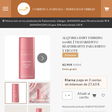
Ir
·
al
COSMÉTICA AVANZADA
RESULTADOS
VISIBLES
contenido
principal
🎁 Ahorra más en tus productos de Tratamiento: Códigos: SAMADHI5 para 5% extra desde 90 €:
SAMADHI10PLUS para 10% extra desde 120 €
ALQVIMIA BUST FIRMING
100ML | TRATAMIENTO
REAFIRMANTE PARA BUSTO
Y ESCOTE
¡Rebajado!
82,90 €
92,50 €
Envío gratis
Klarna
: paga en 3 cuotas
sin intereses de 27,63 €.
Añadir al
carrito
Número de artículo:
8420471013347