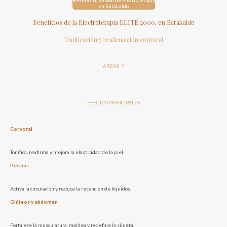
en Barakaldo
Beneficios de la Electroterapia ELITE 2000, en Barakaldo
Tonificación y reafirmación corporal
ÁREAS Y
EFECTOS PRINCIPALES
Corporal
Tonifica, reafirma y mejora la elasticidad de la piel.
Piernas
Activa la circulación y reduce la retención de líquidos.
Glúteos y abdomen
Fortalece la musculatura, moldea y redefine la silueta.