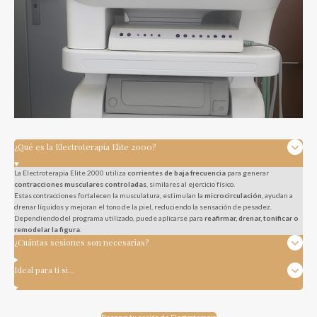
¿Qué es la Electroterapia Elite 2000?
La Electroterapia Elite 2000 utiliza
corrientes de baja frecuencia
para generar
contracciones musculares controladas
, similares al ejercicio físico.
Estas contracciones fortalecen la musculatura, estimulan la
microcirculación
, ayudan a
drenar líquidos y mejoran el tono de la piel, reduciendo la sensación de pesadez.
Dependiendo del programa utilizado, puede aplicarse para
reafirmar, drenar, tonificar o
remodelar la figura
.
¿Cuántas sesiones son necesarias?
Ideal para ti si…
Reserva tu sesión de Electroterapia