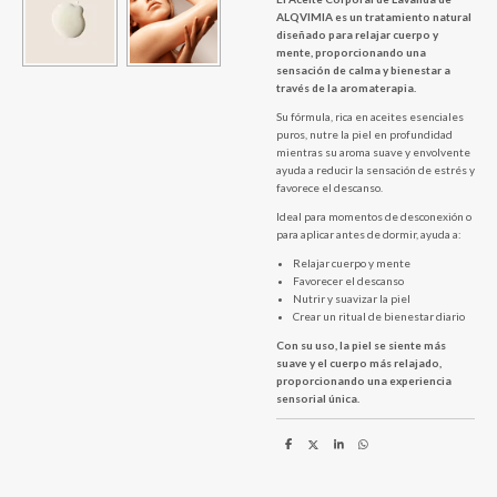
ALQVIMIA es un tratamiento natural
diseñado para relajar cuerpo y
mente, proporcionando una
sensación de calma y bienestar a
través de la aromaterapia.
Su fórmula, rica en aceites esenciales
puros, nutre la piel en profundidad
mientras su aroma suave y envolvente
ayuda a reducir la sensación de estrés y
favorece el descanso.
Ideal para momentos de desconexión o
para aplicar antes de dormir, ayuda a:
Relajar cuerpo y mente
Favorecer el descanso
Nutrir y suavizar la piel
Crear un ritual de bienestar diario
Con su uso, la piel se siente más
suave y el cuerpo más relajado,
proporcionando una experiencia
sensorial única.
C
C
C
C
o
o
o
o
m
m
m
m
p
p
p
p
a
a
a
a