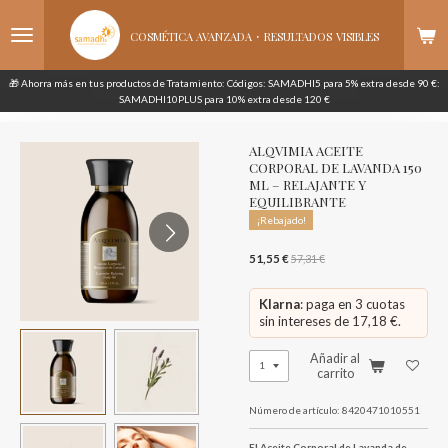
Ir
·
al
COSMÉTICA AVANZADA
RESULTADOS
VISIBLES
contenido
principal
🎁 Ahorra más en tus productos de Tratamiento: Códigos: SAMADHI5 para 5% extra desde 90 €:
SAMADHI10PLUS para 10% extra desde 120 €
ALQVIMIA ACEITE
CORPORAL DE LAVANDA 150
ML – RELAJANTE Y
EQUILIBRANTE
¡Rebajado!
51,55 €
57,31 €
Klarna
: paga en 3 cuotas
sin intereses de 17,18 €.
Añadir al
carrito
Número de artículo:
8420471010551
El Aceite Corporal de Lavanda de