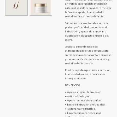
un tratamiento facial de inspiración
natural diseñado para ayudar a mejorar
la firmeza, aportar luminosidad y
revitalizar la apariencia de la piel.
Su textura rica y confortable nutre la
piel en profundidad, proporcionando
hidratación y ayudando a mejorar la
elasticidad y el aspecto uniforme del
rostro.
Gracias a su combinación de
ingredientes de origen natural, esta
crema ayuda a aportar confort, suavidad
y una sensación de piel más cuidada y
revitalizada día tras día.
Ideal para pieles que buscan nutrición,
luminosidad y una apariencia más
firme y saludable.
BENEFICIOS
• Ayuda a mejorar la firmeza y
elasticidad de la piel.
• Aporta luminosidad y confort.
• Nutre e hidrata en profundidad.
• Textura rica y agradable.
• Favorece una apariencia más
uniforme y revitalizada.