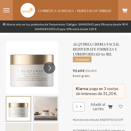
Ir
·
al
COSMÉTICA AVANZADA
RESULTADOS
VISIBLES
contenido
principal
🎁 Ahorra más en tus productos de Tratamiento: Códigos: SAMADHI5 para 5% extra desde 90 €:
SAMADHI10PLUS para 10% extra desde 120 €
ALQVIMIA CREMA FACIAL
REJUVENATE FIRMEZA Y
LUMINOSIDAD 50 ML
¡Rebajado!
93,60 €
106,60 €
Envío gratis
Klarna
: paga en 3 cuotas
sin intereses de 31,20 €.
Añadir al
carrito
Número de artículo:
8420471012159
ALQVIMIA Crema Facial Rejuvenate es