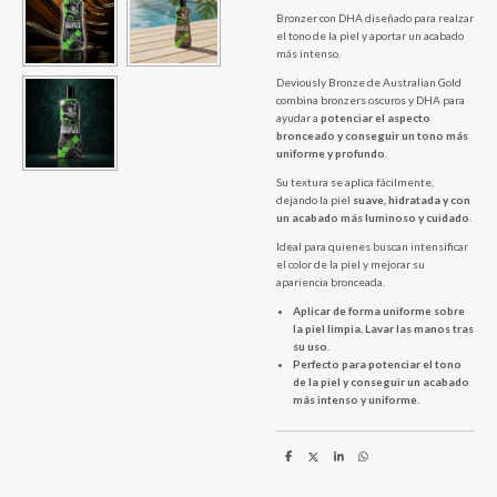
Bronzer con DHA diseñado para realzar
el tono de la piel y aportar un acabado
más intenso.
Deviously Bronze de Australian Gold
combina bronzers oscuros y DHA para
ayudar a
potenciar el aspecto
bronceado y conseguir un tono más
uniforme y profundo
.
Su textura se aplica fácilmente,
dejando la piel
suave, hidratada y con
un acabado más luminoso y cuidado
.
Ideal para quienes buscan intensificar
el color de la piel y mejorar su
apariencia bronceada.
Aplicar de forma uniforme sobre
la piel limpia. Lavar las manos tras
su uso.
Perfecto para potenciar el tono
de la piel y conseguir un acabado
más intenso y uniforme.
C
C
C
C
o
o
o
o
m
m
m
m
p
p
p
p