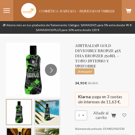
Ir
·
al
COSMÉTICA AVANZADA
RESULTADOS
VISIBLES
contenido
principal
🎁 Ahorra más en tus productos de Tratamiento: Códigos: SAMADHI5 para 5% extra desde 90 €:
SAMADHI10PLUS para 10% extra desde 120 €
AUSTRALIAN GOLD
DEVIOUSLY BRONZE 45X
DHA BRONZER 250ML –
TONO INTENSO Y
UNIFORME
¡Rebajado!
34,90 €
45,90 €
Klarna
: paga en 3 cuotas
sin intereses de 11,63 €.
Añadir al
carrito
Número de artículo:
054402410530