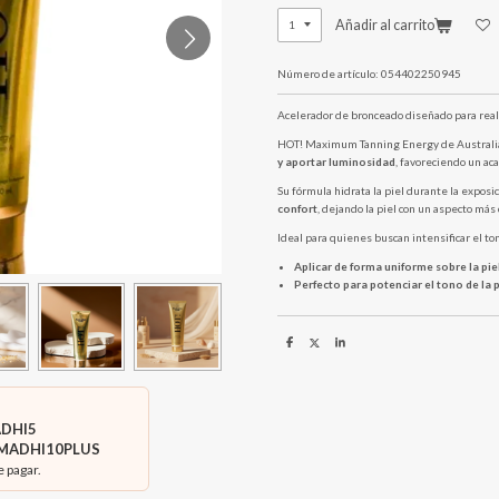
Añadir al carrito
Número de artículo:
054402250945
Acelerador de bronceado diseñado para realza
HOT! Maximum Tanning Energy de Australi
y aportar luminosidad
, favoreciendo un ac
Su fórmula hidrata la piel durante la expos
confort
, dejando la piel con un aspecto más
Ideal para quienes buscan intensificar el to
Aplicar de forma uniforme sobre la piel
Perfecto para potenciar el tono de la
C
C
C
o
o
o
m
m
m
p
p
p
a
a
a
r
r
r
t
t
t
i
i
i
DHI5
r
r
r
MADHI10PLUS
e pagar.