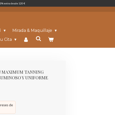
0% extra desde 120 €
l
Mirada & Maquillaje
u Cita
! MAXIMUM TANNING
LUMINOSO Y UNIFORME
ereses de