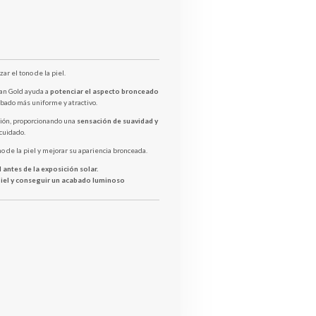
r el tono de la piel.
an Gold ayuda a
potenciar el aspecto bronceado
abado más uniforme y atractivo.
ición, proporcionando una
sensación de suavidad y
 cuidado.
no de la piel y mejorar su apariencia bronceada.
 antes de la exposición solar.
 piel y conseguir un acabado luminoso