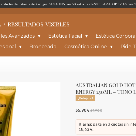
s productos de Tratamiento: Códigos: SAMADHI5 para 5% extra desde 90 €: SAMADHI10PLUS para 1
·
A
RESULTADOS
VISIBLES
ales Avanzados
Estética Facial
Estética Corpora
esional
Bronceado
Cosmética Online
Pide T
AUSTRALIAN GOLD HOT
ENERGY 250ML – TONO 
¡Rebajado!
55,90 €
69,90 €
Klarna
: paga en 3 cuotas sin int
18,63 €.