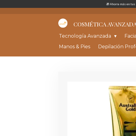
🎁 Ahorra más en tu
Ir
al
contenido
principal
COSMÉTICA AVANZAD
Tecnología Avanzada
Faci
Manos & Pies
Depilación Prof