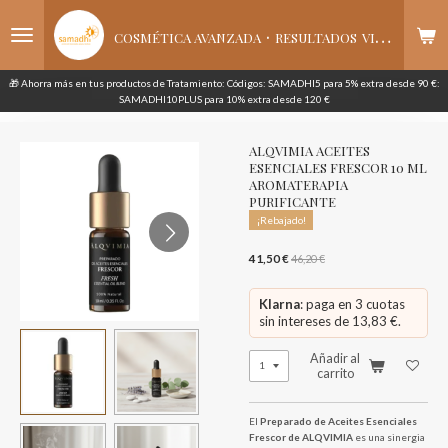
Ir
·
al
COSMÉTICA AVANZADA
RESULTADOS
VISIBLES
contenido
principal
🎁 Ahorra más en tus productos de Tratamiento: Códigos: SAMADHI5 para 5% extra desde 90 €:
SAMADHI10PLUS para 10% extra desde 120 €
ALQVIMIA ACEITES
ESENCIALES FRESCOR 10 ML
AROMATERAPIA
PURIFICANTE
¡Rebajado!
41,50 €
46,20 €
Klarna
: paga en 3 cuotas
sin intereses de 13,83 €.
Añadir al
carrito
El
Preparado de Aceites Esenciales
Frescor de ALQVIMIA
es una sinergia