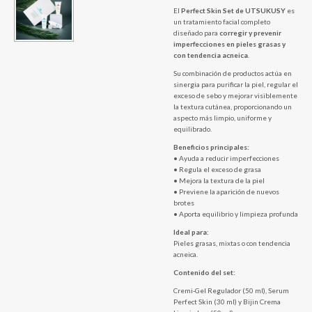
El
Perfect Skin Set de UTSUKUSY
es
un tratamiento facial completo
diseñado para
corregir y prevenir
imperfecciones en pieles grasas y
con tendencia acneica
.
Su combinación de productos actúa en
sinergia para purificar la piel, regular el
exceso de sebo y mejorar visiblemente
la textura cutánea, proporcionando un
aspecto más limpio, uniforme y
equilibrado.
Beneficios principales:
• Ayuda a reducir imperfecciones
• Regula el exceso de grasa
• Mejora la textura de la piel
• Previene la aparición de nuevos
brotes
• Aporta equilibrio y limpieza profunda
Ideal para:
Pieles grasas, mixtas o con tendencia
acneica.
Contenido del set:
Cremi-Gel Regulador (50 ml), Serum
Perfect Skin (30 ml) y Bijin Crema