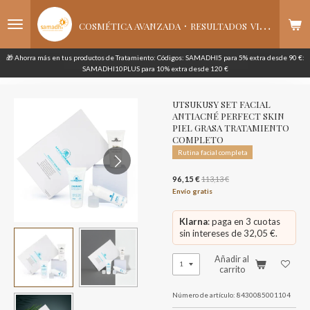
Ir
·
al
COSMÉTICA AVANZADA
RESULTADOS
VISIBLES
contenido
principal
🎁 Ahorra más en tus productos de Tratamiento: Códigos: SAMADHI5 para 5% extra desde 90 €:
SAMADHI10PLUS para 10% extra desde 120 €
UTSUKUSY SET FACIAL
ANTIACNÉ PERFECT SKIN
PIEL GRASA TRATAMIENTO
COMPLETO
Rutina facial completa
96,15 €
113,13 €
Envío gratis
Klarna
: paga en 3 cuotas
sin intereses de 32,05 €.
Añadir al
carrito
Número de artículo:
8430085001104