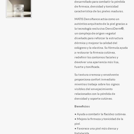
desarrollado para combatir la pérdida
de firmeza, densidad y tonicidad
característica de las pieles maduras.
MATIS Densifiance actúa como un
auténtico arquitecto de la piel gracias a
la tecnología exclusiva DensiDerm®,
un complejo de origen vegetal
diseñado para reforzar la estructura
dérmica y mejorar la calidad del
colágeno y la elastina. Su fórmula ayuda
a restaurar la firmeza cutánea,
redefinir los contornos faciales y
devolver una apariencia más lisa,
fuerte y tonificada.
Su textura cremosa y envolvente
proporciona confort inmediato
mientras trabaja sobre los signos
visibles del envejecimiento
relacionados con la pérdida de
densidad y soporte cutáneo.
Beneficios
• Ayuda a combatir la flacidez cutánea.
• Mejora la firmeza y tonicidad de la
piel.
• Favorece una piel más densa y
fortalecida.