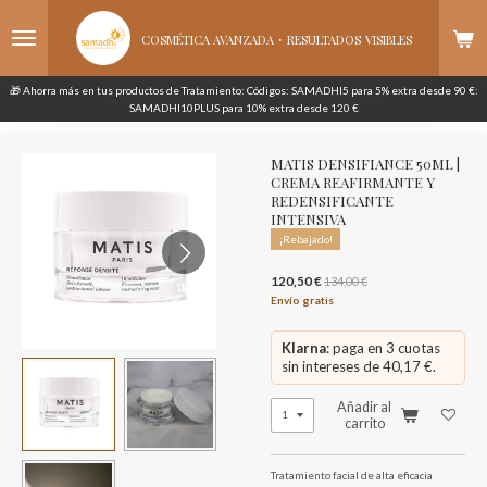
Ir
·
al
COSMÉTICA AVANZADA
RESULTADOS
VISIBLES
contenido
principal
🎁 Ahorra más en tus productos de Tratamiento: Códigos: SAMADHI5 para 5% extra desde 90 €:
SAMADHI10PLUS para 10% extra desde 120 €
MATIS DENSIFIANCE 50ML |
CREMA REAFIRMANTE Y
REDENSIFICANTE
INTENSIVA
¡Rebajado!
120,50 €
134,00 €
Envío gratis
Klarna
: paga en 3 cuotas
sin intereses de 40,17 €.
Añadir al
carrito
Tratamiento facial de alta eficacia