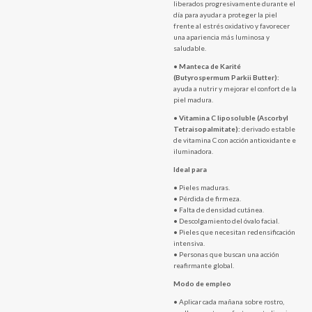
liberados progresivamente durante el
día para ayudar a proteger la piel
frente al estrés oxidativo y favorecer
una apariencia más luminosa y
saludable.
•
Manteca de Karité
(Butyrospermum Parkii Butter):
ayuda a nutrir y mejorar el confort de la
piel madura.
•
Vitamina C liposoluble (Ascorbyl
Tetraisopalmitate):
derivado estable
de vitamina C con acción antioxidante e
iluminadora.
Ideal para
• Pieles maduras.
• Pérdida de firmeza.
• Falta de densidad cutánea.
• Descolgamiento del óvalo facial.
• Pieles que necesitan redensificación
intensiva.
• Personas que buscan una acción
reafirmante global.
Modo de empleo
• Aplicar cada mañana sobre rostro,