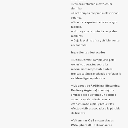
• Ayuda a reforzar la estructura
dérmica.
• Contribuye a mejorar la elasticidad
cutánea.
• Suaviza la apariencia de los rasgos
faciales.
• Nutre y aporta confort a las pieles
maduras.
• Deja la piel más lisa y visiblemente
revitalizada.
Ingredientes destacados
•
DensiDerm®:
complejo vegetal
exclusivo que actúa sobre los
mecanismos responsables de la
firmeza cutánea ayudando a reforzar la
red de colágeno y elastina.
•
Lipopeptide R (Glicina, Glutamina,
Prolina y Arginina):
complejo de
aminoácidos que forma un péptido
capaz de ayudar a fortalecer la
estructura de la piel y reducir los
efectos visibles asociados a la pérdida
de firmeza.
•
Vitaminas C y E encapsuladas
(VitaSpheres®):
antioxidantes