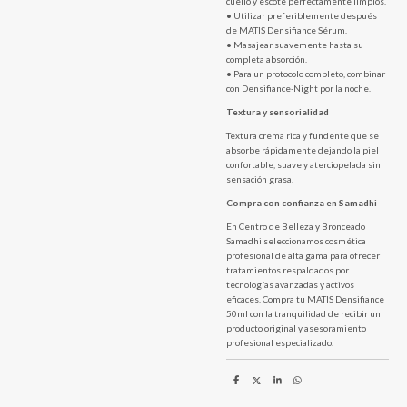
cuello y escote perfectamente limpios.
• Utilizar preferiblemente después
de MATIS Densifiance Sérum.
• Masajear suavemente hasta su
completa absorción.
• Para un protocolo completo, combinar
con Densifiance-Night por la noche.
Textura y sensorialidad
Textura crema rica y fundente que se
absorbe rápidamente dejando la piel
confortable, suave y aterciopelada sin
sensación grasa.
Compra con confianza en Samadhi
En Centro de Belleza y Bronceado
Samadhi seleccionamos cosmética
profesional de alta gama para ofrecer
tratamientos respaldados por
tecnologías avanzadas y activos
eficaces. Compra tu MATIS Densifiance
50ml con la tranquilidad de recibir un
producto original y asesoramiento
profesional especializado.
C
C
C
C
o
o
o
o
m
m
m
m