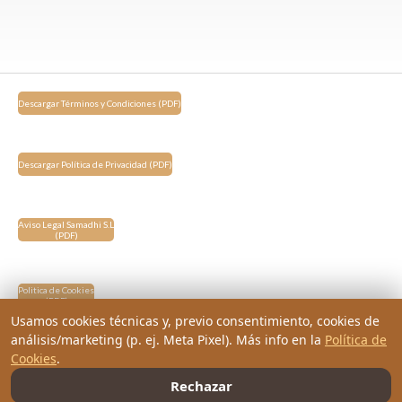
Descargar Términos y Condiciones (PDF)
Descargar Política de Privacidad (PDF)
Aviso Legal Samadhi S.L
(PDF)
Politica de Cookies
(PDF)
Usamos cookies técnicas y, previo consentimiento, cookies de
análisis/marketing (p. ej. Meta Pixel). Más info en la
Política de
Cookies
.
Politica de devoluciones
(PDF)
Rechazar