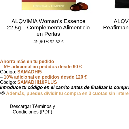
ALQVIMIA Woman’s Essence
ALQVI
22,5g – Complemento Alimenticio
Reafirmant
en Perlas
45,90 €
52,82 €
Ahorra más en tu pedido
–
5% adicional en pedidos desde 90 €
Código:
SAMADHI5
–
10% adicional en pedidos desde 120 €
Código:
SAMADHI10PLUS
Introduce tu código en el carrito antes de finalizar la com
💳
Además, puedes dividir tu compra en 3 cuotas sin inter
Descargar Términos y
Condiciones (PDF)