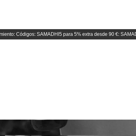
atamiento: Códigos: SAMADHI5 para 5% extra desde 90 €: SAM