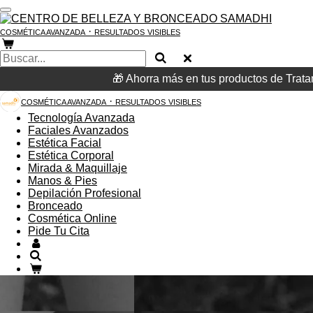
Ir
al
·
COSMÉTICA AVANZADA
RESULTADOS
VISIBLES
contenido
principal
🎁 Ahorra más en tus productos de Tr
·
COSMÉTICA AVANZADA
RESULTADOS
VISIBLES
Tecnología Avanzada
Faciales Avanzados
Estética Facial
Estética Corporal
Mirada & Maquillaje
Manos & Pies
Depilación Profesional
Bronceado
Cosmética Online
Pide Tu Cita