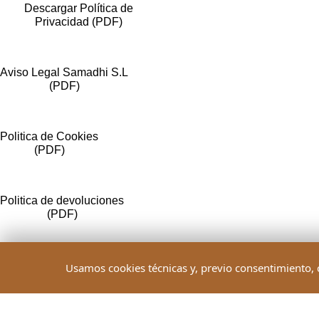
Descargar Política de
Privacidad (PDF)
Aviso Legal Samadhi S.L
(PDF)
Politica de Cookies
(PDF)
Politica de devoluciones
(PDF)
Preguntas Frecuentes (FAQ)
Esta Página web utiliza cookies para mejorar tu experiencia y
Usamos cookies técnicas y, previo consentimiento, c
todas las cookies.
(PDF)