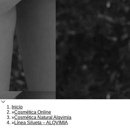
Inicio
»
Cosmética Online
»
Cosmética Natural Alqvimia
»
Línea Silueta – ALQVIMIA