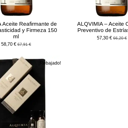
Aceite Reafirmante de
ALQVIMIA – Aceite C
asticidad y Firmeza 150
Preventivo de Estrí
ml
57,30 €
66,20 €
58,70 €
67,91 €
¡Rebajado!