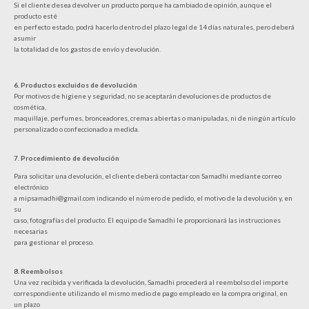
Si el cliente desea devolver un producto porque ha cambiado de opinión, aunque el
producto esté
en perfecto estado, podrá hacerlo dentro del plazo legal de 14 días naturales, pero deberá
asumir
la totalidad de los gastos de envío y devolución.
6. Productos excluidos de devolución
Por motivos de higiene y seguridad, no se aceptarán devoluciones de productos de
cosmética,
maquillaje, perfumes, bronceadores, cremas abiertas o manipuladas, ni de ningún artículo
personalizado o confeccionado a medida.
7. Procedimiento de devolución
Para solicitar una devolución, el cliente deberá contactar con Samadhi mediante correo
electrónico
a mipsamadhi@gmail.com indicando el número de pedido, el motivo de la devolución y, en
su
caso, fotografías del producto. El equipo de Samadhi le proporcionará las instrucciones
necesarias
para gestionar el proceso.
8. Reembolsos
Una vez recibida y verificada la devolución, Samadhi procederá al reembolso del importe
correspondiente utilizando el mismo medio de pago empleado en la compra original, en
un plazo