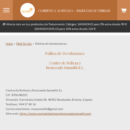
Ir
·
al
COSMÉTICA AVANZADA
RESULTADOS
VISIBLES
contenido
principal
🎁 Ahorra más en tus productos de Tratamiento: Códigos: SAMADHI5 para 5% extra desde 90 €:
SAMADHI10PLUS para 10% extra desde 120 €
Inicio
»
Pide Tu Cita
»
Politica de devoluciones
Política de Devoluciones
Centro de Belleza y
Bronceado Samadhi S.L.
Centro de Belleza y Bronceado Samadhi S.L.
CIF: B95698205
Dirección: Gernikako Arbola 58, 48902 Barakaldo, Bizkaia, España
Teléfono: 944 37 40 16
Correo electrónico: mipsamadhi@gmail.com
Sitio web:
https://www.centrodebellezaybronceadosamadhi.com