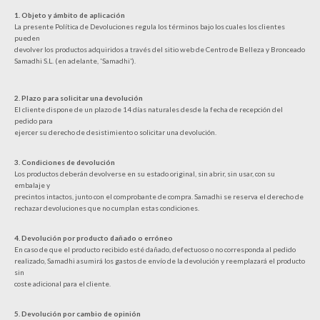
1. Objeto y ámbito de aplicación
La presente Política de Devoluciones regula los términos bajo los cuales los clientes
pueden
devolver los productos adquiridos a través del sitio web de Centro de Belleza y Bronceado
Samadhi S.L. (en adelante, 'Samadhi').
2. Plazo para solicitar una devolución
El cliente dispone de un plazo de 14 días naturales desde la fecha de recepción del
pedido para
ejercer su derecho de desistimiento o solicitar una devolución.
3. Condiciones de devolución
Los productos deberán devolverse en su estado original, sin abrir, sin usar, con su
embalaje y
precintos intactos, junto con el comprobante de compra. Samadhi se reserva el derecho de
rechazar devoluciones que no cumplan estas condiciones.
4. Devolución por producto dañado o erróneo
En caso de que el producto recibido esté dañado, defectuoso o no corresponda al pedido
realizado, Samadhi asumirá los gastos de envío de la devolución y reemplazará el producto
sin
coste adicional para el cliente.
5. Devolución por cambio de opinión