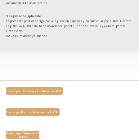
máximo de 14 días naturales.
9. Legislación aplicable
La presente política se rige por la legislación española y, en particular, por el Real Decreto
Legislativo 1/2007, de 16 de noviembre, por el que se aprueba la Ley General para la
Defensa de
los Consumidores y Usuarios.
Descargar Términos y Condiciones (PDF)
Descargar Política de Privacidad (PDF)
Aviso Legal Samadhi S.L
(PDF)