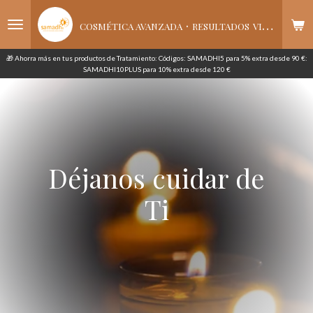
Ir
·
al
COSMÉTICA AVANZADA
RESULTADOS
VISIBLES
contenido
principal
🎁 Ahorra más en tus productos de Tratamiento: Códigos: SAMADHI5 para 5% extra desde 90 €:
SAMADHI10PLUS para 10% extra desde 120 €
Déjanos cuidar de
Ti