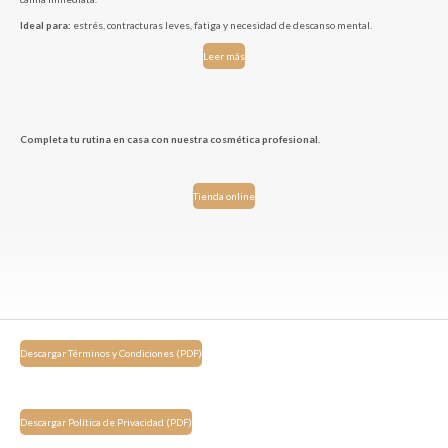
Ideal para:
estrés, contracturas leves, fatiga y necesidad de descanso mental.
Leer más
Completa tu rutina en casa con nuestra cosmética profesional.
Tienda online
Descargar Términos y Condiciones (PDF)
Descargar Política de Privacidad (PDF)