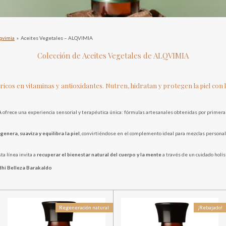
qvimia
»
Aceites Vegetales – ALQVIMIA
Colección de Aceites Vegetales de ALQVIMIA
ricos en vitaminas y antioxidantes. Nutren, hidratan y protegen la piel con l
A
ofrece una experiencia sensorial y terapéutica única: fórmulas artesanales obtenidas por primera 
egenera, suaviza y equilibra la piel
, convirtiéndose en el complemento ideal para mezclas personal
ta línea invita a
recuperar el bienestar natural del cuerpo y la mente
a través de un cuidado holís
dhi Belleza Barakaldo
Regeneración natural
¡Rebajado!