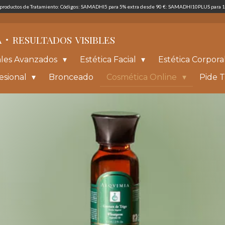
s productos de Tratamiento: Códigos: SAMADHI5 para 5% extra desde 90 €: SAMADHI10PLUS para 1
·
A
RESULTADOS
VISIBLES
ales Avanzados
Estética Facial
Estética Corpora
esional
Bronceado
Cosmética Online
Pide T