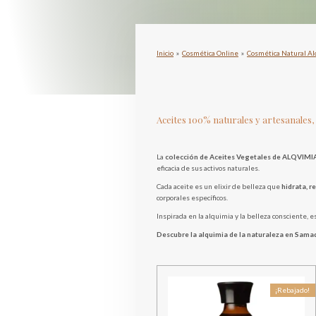
Inicio
»
Cosmética Online
»
Cosmética Natural Al
Aceites 100% naturales y artesanales, 
La
colección de Aceites Vegetales de ALQVIMI
eficacia de sus activos naturales.
Cada aceite es un elixir de belleza que
hidrata, r
corporales específicos.
Inspirada en la alquimia y la belleza consciente, es
Descubre la alquimia de la naturaleza en Sama
¡Rebajado!