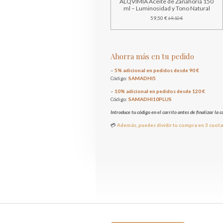
ALQVIMIA Aceite de Zanahoria 150
ml – Luminosidad y Tono Natural
59,50 €
69,10 €
Ahorra más en tu pedido
–
5% adicional en pedidos desde 90 €
Código:
SAMADHI5
–
10% adicional en pedidos desde 120 €
Código:
SAMADHI10PLUS
Introduce tu código en el carrito antes de finalizar la
💳
Además, puedes dividir tu compra en 3 cuotas