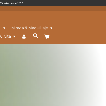
0% extra desde 120 €
l
Mirada & Maquillaje
u Cita