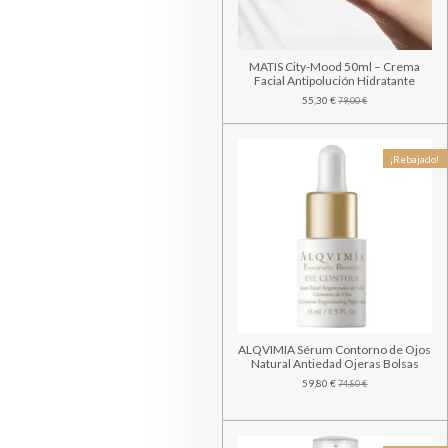
MATIS City-Mood 50ml – Crema
Facial Antipolución Hidratante
55,30 €
79,00 €
¡Rebajado!
ALQVIMIA Sérum Contorno de Ojos
Natural Antiedad Ojeras Bolsas
59,80 €
74,80 €