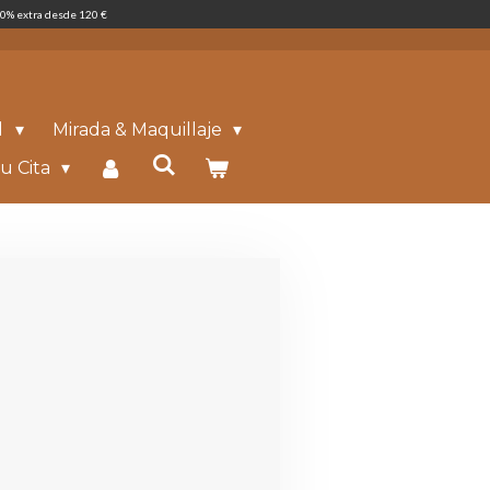
0% extra desde 120 €
l
Mirada & Maquillaje
u Cita