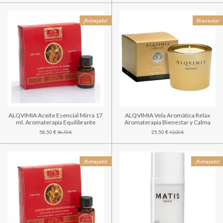
¡Rebajado!
Bienestar
ALQVIMIA Aceite Esencial Mirra 17
ALQVIMIA Vela Aromática Relax
ml. Aromaterapia Equilibrante
Aromaterapia Bienestar y Calma
58,50 €
25,50 €
96,70 €
42,00 €
¡Rebajado!
¡Rebajado!