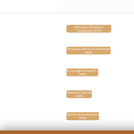
Descargar Términos y
Condiciones (PDF)
Descargar Política de Privacidad
(PDF)
Aviso Legal Samadhi S.L
(PDF)
Politica de Cookies
(PDF)
Politica de devoluciones
(PDF)