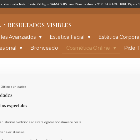
s productos de Tratamiento: Códigos: SAMADHI5 para 5% extra desde 90 €: SAMADHI10PLUS para 1
·
A
RESULTADOS
VISIBLES
ales Avanzados
Estética Facial
Estética Corpora
esional
Bronceado
Cosmética Online
Pide T
· Últimas unidades
nidades
ios expeciales
 históricos o ediciones descatalogadas oficialmente por la
in de existencias.