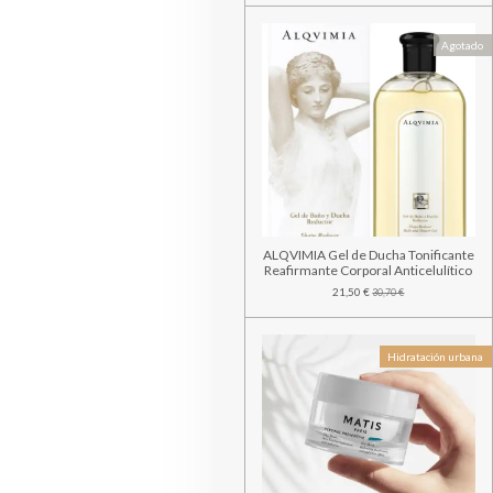
Agotado
ALQVIMIA Gel de Ducha Tonificante
Reafirmante Corporal Anticelulítico
21,50 €
30,70 €
Hidratación urbana