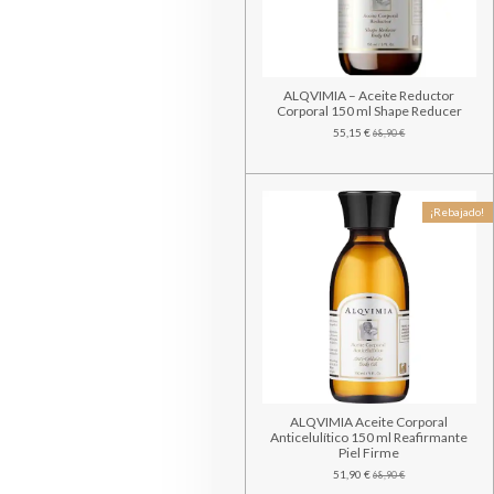
ALQVIMIA – Aceite Reductor
Corporal 150 ml Shape Reducer
55,15 €
68,90 €
¡Rebajado!
ALQVIMIA Aceite Corporal
Anticelulítico 150 ml Reafirmante
Piel Firme
51,90 €
68,90 €