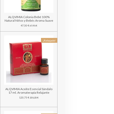
ALQVIMIA Colonia Bebé 100%
Natural Niños y Bebés Aroma Suave
47,50 €
67,91 €
¡Rebajado!
ALQVIMIA Aceite Esencial Sándalo
17 ml. Aromaterapia Relajante
120,75 €
201,20 €