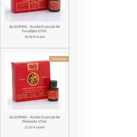
ALQVIMIA – Aceite Esencial de
Eucalipto 17ml.
28,90 €
47,20 €
¡Rebajado!
ALQVIMIA – Aceite Esencial de
Pimienta 17ml.
25,50 €
42,00 €