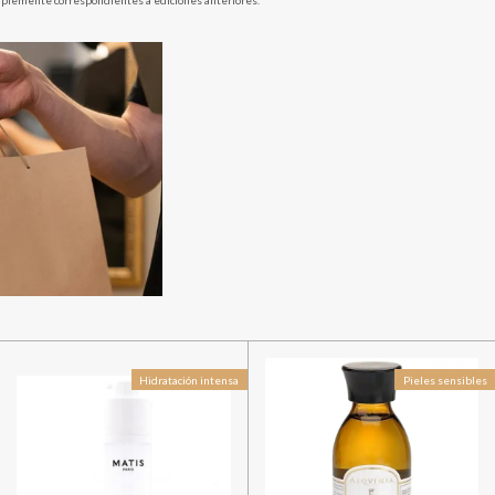
implemente correspondientes a ediciones anteriores.
Hidratación intensa
Pieles sensibles