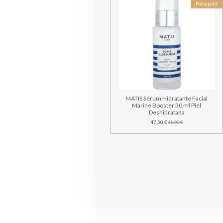
¡Rebajado!
MATIS Sérum Hidratante Facial
Marine Booster 30 ml Piel
Deshidratada
47,50 €
68,00 €