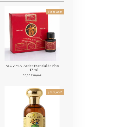
¡Rebajado!
ALQVIMIA- Aceite Esencial de Pino
– 17 ml
35,30 €
58,81 €
¡Rebajado!