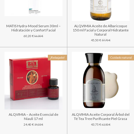
MATIS Hydra-Mood Serum 30ml –
ALQVIMIA Aceite de Albaricoque
Hidratación y Confort Facial
150 ml Facial y Corporal Hidratante
Natural
60,20 €
86,00 €
45,50 €
57,70 €
¡Rebajado!
Cuidado natural
ALQVIMIA – Aceite Esencial de
ALQVIMIA Aceite Corporal Árbol del
Niauli 17 ml
Té Tea Tree Purificante Piel Grasa
24,40 €
43,75 €
34,03 €
62,50 €