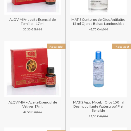
ALQVIMIA- aceite Esencial de
MATIS Contorno de Ojos Antifatiga
Tomillo – 17 ml
15 ml Ojeras Bolsas Luminosidad
35,30 €
42,70 €
58,81 €
61,00 €
¡Rebajado!
¡Rebajado!
ALQVIMIA – Aceite Esencial de
MATIS Agua Micelar Ojos 150 ml
Vetiver 17ml.
Desmaquillante Waterproof Piel
Sensible
42,50 €
70,80 €
21,50 €
31,00 €