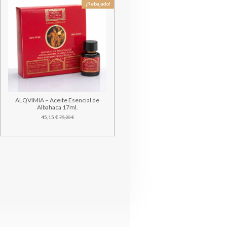
¡Rebajado!
ALQVIMIA – Aceite Esencial de
Albahaca 17ml.
45,15 €
75,20 €