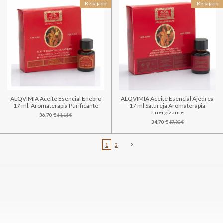
¡Rebajado!
¡Rebajado!
ALQVIMIA Aceite Esencial Enebro
ALQVIMIA Aceite Esencial Ajedrea
17 ml. Aromaterapia Purificante
17 ml Satureja Aromaterapia
Energizante
36,70 €
61,11 €
34,70 €
57,90 €
1
2