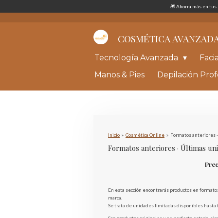
🎁 Ahorra más en tu
Ir
al
contenido
principal
COSMÉTICA AVANZAD
Tecnología Avanzada
Faci
Manos & Pies
Depilación Prof
Inicio
»
Cosmética Online
»
Formatos anteriores 
Formatos anteriores · Últimas u
Prec
En esta sección encontrarás productos en formatos
marca.
Se trata de unidades limitadas disponibles hasta f