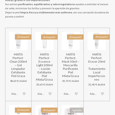
mixtas, grasas o con imperfecciones
.
Sus activos
purificantes, equilibrantes y seborreguladores
ayudan a controlar el exceso
de sebo, minimizar los brillos y prevenir la aparición de granitos.
Dejan la piel
limpia, fresca y visiblemente más uniforme
, con una sensación duradera de
pureza y confort.
¡Rebajado!
¡Rebajado!
¡Rebajado!
¡Rebajado!
MATIS
MATIS
MATIS
MATIS
Perfect-
Perfect-
Perfect-
Perfect-
Clean 200ml
Essence
Mask 50ml –
Eraser 20ml
– Gel
Light 200ml
Mascarilla
–
Limpiador
– Loción
Purificante
Tratamiento
Exfoliante
Exfoliante
Piel
Local
Piel Grasa
Piel
Mixta/Grasa
Imperfeccio
Mixta/Grasa
nes
48,60 €
30,70 €
54,00 €
34,20 €
30,60 €
32,40 €
34,00 €
36,00 €
Añadir al carrito
Añadir al carrito
Añadir al carrito
Añadir al carrito
¡Rebajado!
¡Rebajado!
Agotado