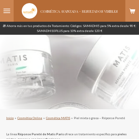
Ir
·
al
COSMÉTICA AVANZADA
RESULTADOS
VISIBLES
contenido
principal
🎁 Ahorra más en tus productos de Tratamiento: Códigos: SAMADHI5 para 5% extra desde 90 €:
SAMADHI10PLUS para 10% extra desde 120 €
Inicio
»
Cosmética Online
»
Cosmética MATIS
»
Piel mixta o grasa – Réponse Pureté
La línea
Réponse Pureté de Matis Paris
ofrece un tratamiento específico para
pieles