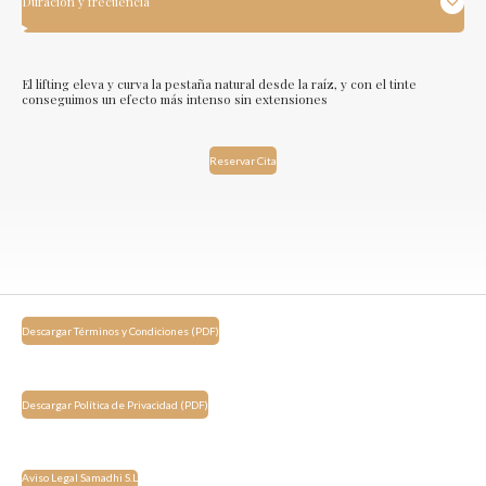
Duración y frecuencia
El lifting eleva y curva la pestaña natural desde la raíz, y con el tinte
conseguimos un efecto más intenso sin extensiones
Reservar Cita
Descargar Términos y Condiciones (PDF)
Descargar Política de Privacidad (PDF)
Aviso Legal Samadhi S.L