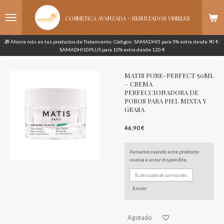
Ir
·
al
COSMÉTICA AVANZADA
RESULTADOS
VISIBLES
contenido
principal
🎁 Ahorra más en tus productos de Tratamiento: Códigos: SAMADHI5 para 5% extra desde 90 €:
SAMADHI10PLUS para 10% extra desde 120 €
MATIS PORE-PERFECT 50ML
– CREMA
PERFECCIONADORA DE
POROS PARA PIEL MIXTA Y
GRASA
46,90 €
Avísame cuando este producto
vuelva a estar disponible.
Enviar
Agotado