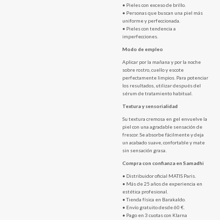
• Pieles con exceso de brillo.
• Personas que buscan una piel más
uniforme y perfeccionada.
• Pieles con tendencia a
imperfecciones.
Modo de empleo
Aplicar por la mañana y por la noche
sobre rostro, cuello y escote
perfectamente limpios. Para potenciar
los resultados, utilizar después del
sérum de tratamiento habitual.
Textura y sensorialidad
Su textura cremosa en gel envuelve la
piel con una agradable sensación de
frescor. Se absorbe fácilmente y deja
un acabado suave, confortable y mate
sin sensación grasa.
Compra con confianza en Samadhi
• Distribuidor oficial MATIS Paris.
• Más de 25 años de experiencia en
estética profesional.
• Tienda física en Barakaldo.
• Envío gratuito desde 60 €.
• Pago en 3 cuotas con Klarna