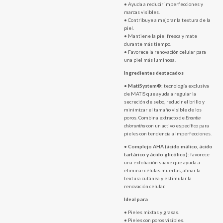
• Ayuda a reducir imperfecciones y
marcas visibles.
• Contribuye a mejorar la textura de la
piel.
• Mantiene la piel fresca y mate
durante más tiempo.
• Favorece la renovación celular para
una piel más luminosa.
Ingredientes destacados
•
MatiSystem®:
tecnología exclusiva
de MATIS que ayuda a regular la
secreción de sebo, reducir el brillo y
minimizar el tamaño visible de los
poros. Combina extracto de
Enantia
chlorantha
con un activo específico para
pieles con tendencia a imperfecciones.
•
Complejo AHA (ácido málico, ácido
tartárico y ácido glicólico):
favorece
una exfoliación suave que ayuda a
eliminar células muertas, afinar la
textura cutánea y estimular la
renovación celular.
Ideal para
• Pieles mixtas y grasas.
• Pieles con poros visibles.