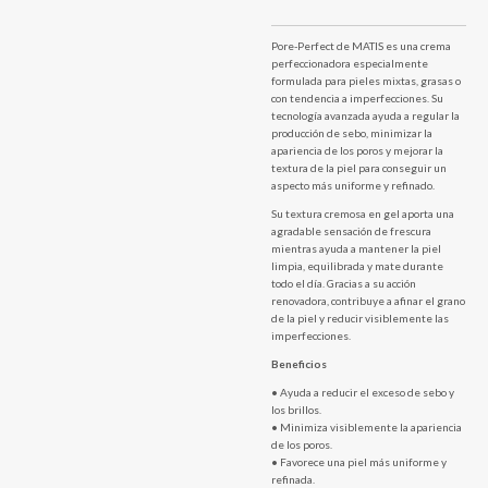
Pore-Perfect de MATIS es una crema
perfeccionadora especialmente
formulada para pieles mixtas, grasas o
con tendencia a imperfecciones. Su
tecnología avanzada ayuda a regular la
producción de sebo, minimizar la
apariencia de los poros y mejorar la
textura de la piel para conseguir un
aspecto más uniforme y refinado.
Su textura cremosa en gel aporta una
agradable sensación de frescura
mientras ayuda a mantener la piel
limpia, equilibrada y mate durante
todo el día. Gracias a su acción
renovadora, contribuye a afinar el grano
de la piel y reducir visiblemente las
imperfecciones.
Beneficios
• Ayuda a reducir el exceso de sebo y
los brillos.
• Minimiza visiblemente la apariencia
de los poros.
• Favorece una piel más uniforme y
refinada.