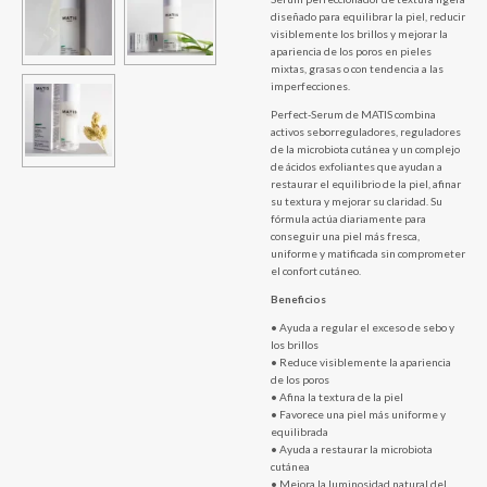
diseñado para equilibrar la piel, reducir
visiblemente los brillos y mejorar la
apariencia de los poros en pieles
mixtas, grasas o con tendencia a las
imperfecciones.
Perfect-Serum de MATIS combina
activos seborreguladores, reguladores
de la microbiota cutánea y un complejo
de ácidos exfoliantes que ayudan a
restaurar el equilibrio de la piel, afinar
su textura y mejorar su claridad. Su
fórmula actúa diariamente para
conseguir una piel más fresca,
uniforme y matificada sin comprometer
el confort cutáneo.
Beneficios
• Ayuda a regular el exceso de sebo y
los brillos
• Reduce visiblemente la apariencia
de los poros
• Afina la textura de la piel
• Favorece una piel más uniforme y
equilibrada
• Ayuda a restaurar la microbiota
cutánea
• Mejora la luminosidad natural del