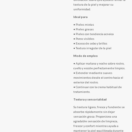
textura de la piel y mejorar su
uniformidad.
Ideal para
• Pieles mixtas
• Pieles grasas
• Pieles con tendencia acneica
• Poros visibles
• Exceso de sebo y brillos
• Textura irregular de la piel
Modo de empleo
• Aplicar mañana y noche sobre rostro,
cuello y escote perfectamente limpios.
• Extender mediante suaves
movimientos desde el centro hacia el
exterior del rostro.
• Continuar con la crema habitual de
tratamiento.
Textura y sensorialidad
Su textura ligera, fresca y fundente se
absorbe rápidamente sin dejar
sensación grasa. Proporciona una
agradable sensación de limpieza,
frescor y confort mientras ayuda a
mantener la piel equilibrada durante