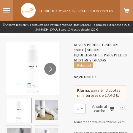
Ir
·
al
COSMÉTICA AVANZADA
RESULTADOS
VISIBLES
contenido
principal
🎁 Ahorra más en tus productos de Tratamiento: Códigos: SAMADHI5 para 5% extra desde 90 €:
SAMADHI10PLUS para 10% extra desde 120 €
MATIS PERFECT-SERUM
30ML | SÉRUM
EQUILIBRANTE PARA PIELES
MIXTAS Y GRASAS
¡Rebajado!
52,20 €
58,00 €
Klarna
: paga en 3 cuotas
sin intereses de 17,40 €.
Añadir al
carrito
Número de artículo:
3579209009574
Sérum perfeccionador de textura ligera