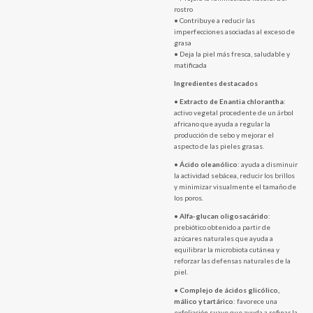
rostro
• Contribuye a reducir las
imperfecciones asociadas al exceso de
grasa
• Deja la piel más fresca, saludable y
matificada
Ingredientes destacados
•
Extracto de Enantia chlorantha
:
activo vegetal procedente de un árbol
africano que ayuda a regular la
producción de sebo y mejorar el
aspecto de las pieles grasas.
•
Ácido oleanólico
: ayuda a disminuir
la actividad sebácea, reducir los brillos
y minimizar visualmente el tamaño de
los poros.
•
Alfa-glucan oligosacárido
:
prebiótico obtenido a partir de
azúcares naturales que ayuda a
equilibrar la microbiota cutánea y
reforzar las defensas naturales de la
piel.
•
Complejo de ácidos glicólico,
málico y tartárico
: favorece una
exfoliación suave que ayuda a refinar la