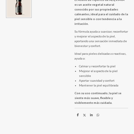
es un aceite vegetal natural
conocido por sus propiedades
calmantes, ideal para el cuidado de la
piel sensible o con tendencia a la
irritación.
Su fórmula ayuda a suavizar, reconfortar
y mejorar el aspecto de la piel,
aportando una sensación inmediata de
bienestar y confort.
Ideal para pieles delicadas o reactivas,
ayuda a:
Calmar y reconfortar la piel
Mejorar el aspecto de la piel
sensible
Aportar suavidad y confort
Mantener la piel equilibrada
Con su uso continuado, la piel se
siente más suave, flexible y
visiblemente más cuidada.
C
C
C
C
o
o
o
o
m
m
m
m
p
p
p
p
a
a
a
a
r
r
r
r