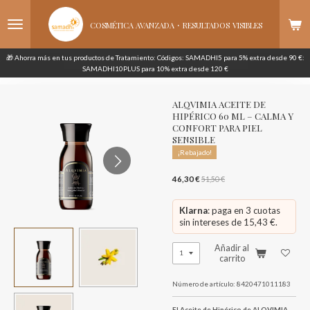
Ir
·
al
COSMÉTICA AVANZADA
RESULTADOS
VISIBLES
contenido
principal
🎁 Ahorra más en tus productos de Tratamiento: Códigos: SAMADHI5 para 5% extra desde 90 €:
SAMADHI10PLUS para 10% extra desde 120 €
ALQVIMIA ACEITE DE
HIPÉRICO 60 ML – CALMA Y
CONFORT PARA PIEL
SENSIBLE
¡Rebajado!
46,30 €
51,50 €
Klarna
: paga en 3 cuotas
sin intereses de 15,43 €.
Añadir al
carrito
Número de artículo:
8420471011183
El Aceite de Hipérico de ALQVIMIA