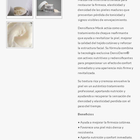
restaurar la firmeza, elasticidad y
densidad de las pieles maduras que
presentan pérdida de tonicidad y
signos visibles de envejecimiento.
Densifiance Mask actúa como un
tratamiento de choque reafirmante
que ayuda a revitalizar la piel, mejorar
la calidad del tejido cutáneo y reforzar
la estructura facial. Su fórmula combina
la tecnología exclusiva DensiDerm®
con activos nutritivos y redensificantes
para proporcionar un efecto de confort
inmediato y una apariencia más firme y
revitalizada.
Su textura rica y cremosa envuelve la
piel en un auténtico tratamiento
profesional, aportando nutrición y
ayudando a recuperar la sensación de
densidad y elasticidad perdida con el
paso del tiempo.
Beneficios
• Ayuda a mejorar la firmeza cutánea.
• Favorece una piel más densa y
resistente.
• Aporta nutrición y confort inmediato.