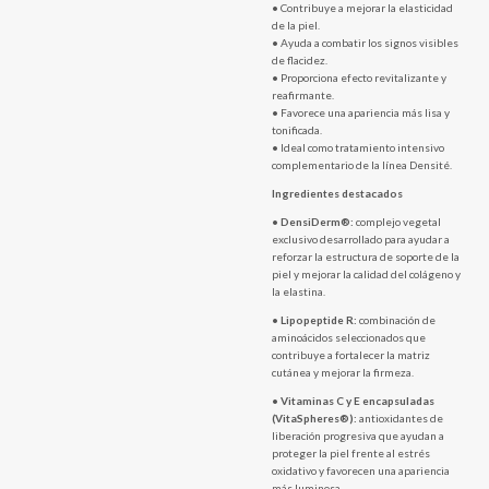
• Contribuye a mejorar la elasticidad
de la piel.
• Ayuda a combatir los signos visibles
de flacidez.
• Proporciona efecto revitalizante y
reafirmante.
• Favorece una apariencia más lisa y
tonificada.
• Ideal como tratamiento intensivo
complementario de la línea Densité.
Ingredientes destacados
•
DensiDerm®:
complejo vegetal
exclusivo desarrollado para ayudar a
reforzar la estructura de soporte de la
piel y mejorar la calidad del colágeno y
la elastina.
•
Lipopeptide R:
combinación de
aminoácidos seleccionados que
contribuye a fortalecer la matriz
cutánea y mejorar la firmeza.
•
Vitaminas C y E encapsuladas
(VitaSpheres®):
antioxidantes de
liberación progresiva que ayudan a
proteger la piel frente al estrés
oxidativo y favorecen una apariencia
más luminosa.