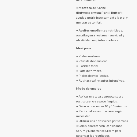
•
Manteca de Karité
(Butyrospermum Parkii Butter):
ayuda a nutrir intensamente la piel y
mejorar su confort.
•
Aceites emolientes nutritivos:
contribuyen a restaurar suavidad y
elasticidad en pieles maduras.
Ideal para
• Pieles maduras.
• Pérdida de densidad.
• Flacidez facial.
• Falta de firmeza.
• Pieles desvitalizadas.
• Rutinas reafirmantes intensivas.
Modo de empleo
• Aplicar una capa generosa sobre
rostro, cuello y escote limpios.
• Dejar actuar entre 10 y 15 minutos.
• Retirar el exceso o aclarar según
necesidad.
• Utilizar una o dos veces por semana.
• Complementar con Densifiance
Sérum y Densifiance Cream para
potenciar los resultados.