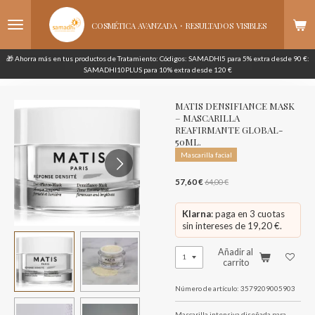
Ir
·
al
COSMÉTICA AVANZADA
RESULTADOS
VISIBLES
contenido
principal
🎁 Ahorra más en tus productos de Tratamiento: Códigos: SAMADHI5 para 5% extra desde 90 €:
SAMADHI10PLUS para 10% extra desde 120 €
MATIS DENSIFIANCE MASK
– MASCARILLA
REAFIRMANTE GLOBAL-
50ML.
Mascarilla facial
57,60 €
64,00 €
Klarna
: paga en 3 cuotas
sin intereses de 19,20 €.
Añadir al
carrito
Número de artículo:
3579209005903
Mascarilla intensiva diseñada para