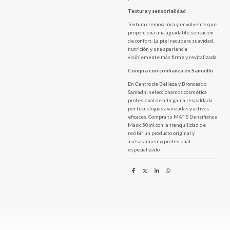
Textura y sensorialidad
Textura cremosa rica y envolvente que
proporciona una agradable sensación
de confort. La piel recupera suavidad,
nutrición y una apariencia
visiblemente más firme y revitalizada.
Compra con confianza en Samadhi
En Centro de Belleza y Bronceado
Samadhi seleccionamos cosmética
profesional de alta gama respaldada
por tecnologías avanzadas y activos
eficaces. Compra tu MATIS Densifiance
Mask 50ml con la tranquilidad de
recibir un producto original y
asesoramiento profesional
especializado.
C
C
C
C
o
o
o
o
m
m
m
m
p
p
p
p
a
a
a
a
r
r
r
r
t
t
t
t
i
i
i
i
r
r
r
r