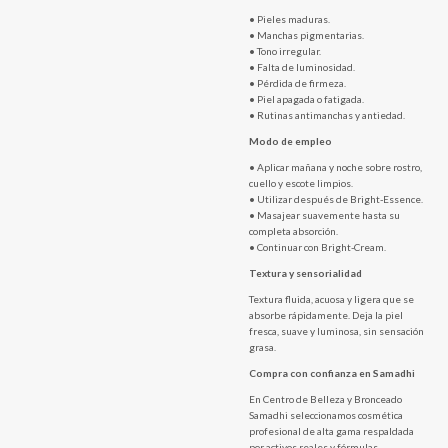
• Pieles maduras.
• Manchas pigmentarias.
• Tono irregular.
• Falta de luminosidad.
• Pérdida de firmeza.
• Piel apagada o fatigada.
• Rutinas antimanchas y antiedad.
Modo de empleo
• Aplicar mañana y noche sobre rostro,
cuello y escote limpios.
• Utilizar después de Bright-Essence.
• Masajear suavemente hasta su
completa absorción.
• Continuar con Bright-Cream.
Textura y sensorialidad
Textura fluida, acuosa y ligera que se
absorbe rápidamente. Deja la piel
fresca, suave y luminosa, sin sensación
grasa.
Compra con confianza en Samadhi
En Centro de Belleza y Bronceado
Samadhi seleccionamos cosmética
profesional de alta gama respaldada
por activos reales y fórmulas