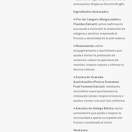
antimanchas Réponse Densité Bright.
Ingredientes destacados
•
Flor de Canguro (Anigozanthos
Flavidus Extract):
activo reafirmante
que ayuda a estimular la producción de
colágeno y elastina, mejorando la
firmeza y elasticidad de la piel madura.
•
Niacinamida:
activo
despigmentante y equilibrante que
ayuda a limitar la producción de
melanina, reducir la apariencia de
manchas, mejorar rojeces y reforzar la
barrera cutánea.
•
Enzima de Granada
(Lactobacillus/Punica Granatum
Fruit Ferment Extract):
exfoliante
enzimático suave que favorece la
renovación celular, mejora la textura y
ayuda a revelar una piel más uniforme.
•
Extracto de Ginkgo Biloba:
activo
antioxidante que ayuda a mejorar la
luminosidad y aporta un aspecto más
fresco y revitalizado al rostro.
Ideal para