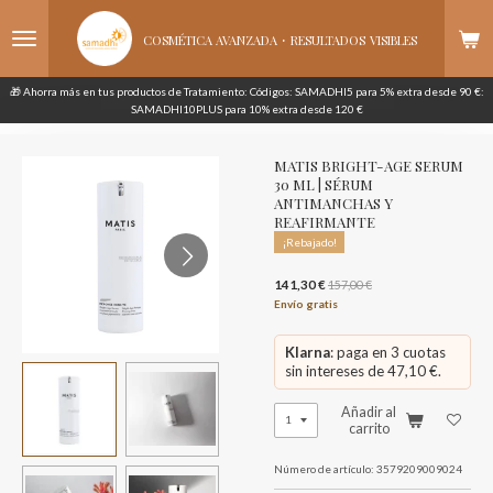
Ir
·
al
COSMÉTICA AVANZADA
RESULTADOS
VISIBLES
contenido
principal
🎁 Ahorra más en tus productos de Tratamiento: Códigos: SAMADHI5 para 5% extra desde 90 €:
SAMADHI10PLUS para 10% extra desde 120 €
MATIS BRIGHT-AGE SERUM
30 ML | SÉRUM
ANTIMANCHAS Y
REAFIRMANTE
¡Rebajado!
141,30 €
157,00 €
Envío gratis
Klarna
: paga en 3 cuotas
sin intereses de 47,10 €.
Añadir al
carrito
Número de artículo:
3579209009024