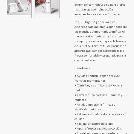
Sérum concentrado 2 en 1 para pieles
maduras que combina acción
antimanchas y acción reafirmante.
MATIS Bright-Age Serum está
diseñado para mejorar la apariencia de
las manchas pigmentarias, unificar el
tono y aportar luminosidad, al mismo
tiempo que ayuda a mejorar la firmeza
de la piel. Su textura fluida y acuosa se
absorbe rápidamente, dejando la piel
fresca, confortable y preparada para la
crema posterior.
Beneficios
• Ayuda a reducir la apariencia de
manchas pigmentarias.
• Contribuye a unificar el tono de la
piel.
• Favorece una piel más luminosa y
radiante.
• Ayuda a mejorar la firmeza y
elasticidad cutánea.
• Estimula visualmente la renovación
celular.
• Mejora la textura de la piel.
• Aporta frescor y rápida absorción.
• Ideal como segundo paso de la rutina