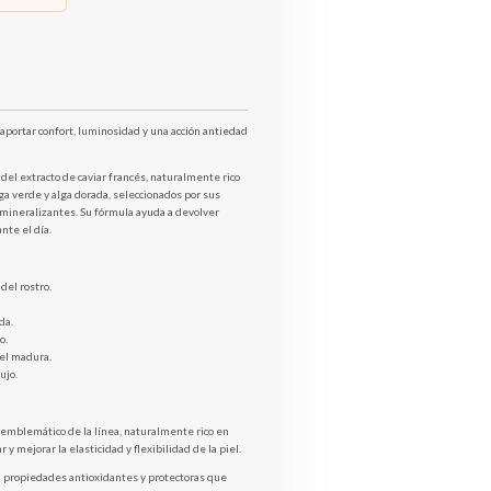
portar confort, luminosidad y una acción antiedad
el extracto de caviar francés, naturalmente rico
ga verde y alga dorada, seleccionados por sus
emineralizantes. Su fórmula ayuda a devolver
ante el día.
del rostro.
da.
o.
iel madura.
ujo.
emblemático de la línea, naturalmente rico en
y mejorar la elasticidad y flexibilidad de la piel.
n propiedades antioxidantes y protectoras que