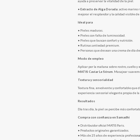
ayuda a preservar la vitalidad de la piel.
•
Extracto de Alga Dorada:
activo marino 
mejorar el resplandor y la calidad visible de 
Ideal para
• Pieles maduras.
• Pieles con falta de luminosidad.
• Pieles que buscan confort y nutrición.
• Rutinas antiedad premium.
• Personas que desean una crema de día de 
Modo de empleo
Aplicar por la mañana sobre rostro, cuello 
MATIS Caviar Le Sérum
. Masajear suaveme
Textura y sensorialidad
Textura fina, envolvente y confortable que d
experiencia sensorial elegante propia de la 
Resultados
Día tras día, la piel se percibe más confortab
Compra con confianza en Samadhi
• Distribuidor oficial MATIS Paris.
• Productos originales garantizados.
• Más de 25 años de experiencia profesiona