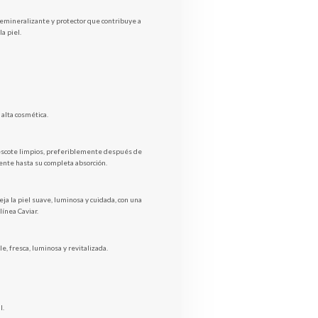
remineralizante y protector que contribuye a
la piel.
alta cosmética.
y escote limpios, preferiblemente después de
nte hasta su completa absorción.
eja la piel suave, luminosa y cuidada, con una
línea Caviar.
le, fresca, luminosa y revitalizada.
l.