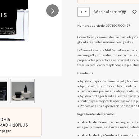
Añadir al carrito
Número de artículo:
3579209000427
Crema facial premium de día diseñada para a
global a las pieles maduras o exigentes.
La Crème Caviar de MATIS combina el poder d
en omega-3 y minerales, con extractos de al
propiedades protectoras, antioxidantes y r
frescura, vitalidad y resplandor a la piel dur
Beneficios
• Ayuda a mejorar la luminosidad y frescura 
• Aporta confort y nutrición durante el día.
• Favorece una piel más flexible y revitaliza
• Ayuda a proteger frente al estrés oxidativ
• Contribuye a mejorar la apariencia de la p
• Proporciona una experiencia sensorial de l
Ingredientes destacados
DHI5
•
Extracto de Caviar Francés:
ingrediente 
MADHI10PLUS
omega-3 y minerales. Ayuda a nutrir, hidratar 
e pagar.
•
Extracto de Alga Verde:
activo marino co