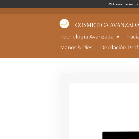
🎁 Ahorra más en tu
Ir
al
contenido
principal
COSMÉTICA AVANZAD
Tecnología Avanzada
Faci
Manos & Pies
Depilación Prof