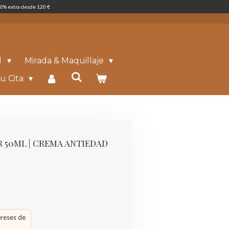
0% extra desde 120 €
l
Mirada & Maquillaje
u Cita
R 50ML | CREMA ANTIEDAD
ereses de