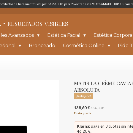
s productos de Tratamiento: Códigos: SAMADHI5 para 5% extra desde 90 €: SAMADHI10PLUS para 1
·
A
RESULTADOS
VISIBLES
ales Avanzados
Estética Facial
Estética Corpora
esional
Bronceado
Cosmética Online
Pide T
MATIS LA CRÈME CAVIA
ABSOLUTA
¡Rebajado!
138,60 €
154,00 €
Envío gratis
Klarna
: paga en 3 cuotas sin int
46,20 €.