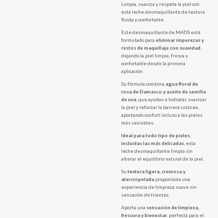
Limpia, suaviza y respeta la piel con
esta leche desmaquillante de textura
fluida y confortable.
Este desmaquillante de MATIS está
formulado para
eliminar impurezas y
restos de maquillaje con suavidad
,
dejando la piel limpia, fresca y
confortable desde la primera
aplicación.
Su fórmula combina
agua floral de
rosa de Damasco y aceite de semilla
de uva
, que ayudan a hidratar, suavizar
la piel y reforzar la barrera cutánea,
aportando confort incluso a las pieles
más sensibles.
Ideal para todo tipo de pieles,
incluidas las más delicadas
, esta
leche desmaquillante limpia sin
alterar el equilibrio natural de la piel.
Su
textura ligera, cremosa y
aterciopelada
proporciona una
experiencia de limpieza suave sin
sensación de tirantez.
Aporta una
sensación de limpieza,
frescura y bienestar
, perfecta para el