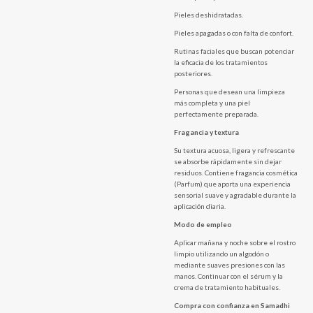
Pieles deshidratadas.
Pieles apagadas o con falta de confort.
Rutinas faciales que buscan potenciar
la eficacia de los tratamientos
posteriores.
Personas que desean una limpieza
más completa y una piel
perfectamente preparada.
Fragancia y textura
Su textura acuosa, ligera y refrescante
se absorbe rápidamente sin dejar
residuos. Contiene fragancia cosmética
(Parfum) que aporta una experiencia
sensorial suave y agradable durante la
aplicación diaria.
Modo de empleo
Aplicar mañana y noche sobre el rostro
limpio utilizando un algodón o
mediante suaves presiones con las
manos. Continuar con el sérum y la
crema de tratamiento habituales.
Compra con confianza en Samadhi