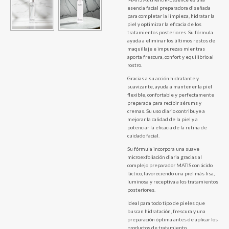
esencia facial preparadora diseñada
para completar la limpieza, hidratar la
piel y optimizar la eficacia de los
tratamientos posteriores. Su fórmula
ayuda a eliminar los últimos restos de
maquillaje e impurezas mientras
aporta frescura, confort y equilibrio al
rostro.
Gracias a su acción hidratante y
suavizante, ayuda a mantener la piel
flexible, confortable y perfectamente
preparada para recibir sérums y
cremas. Su uso diario contribuye a
mejorar la calidad de la piel y a
potenciar la eficacia de la rutina de
cuidado facial.
Su fórmula incorpora una suave
microexfoliación diaria gracias al
complejo preparador MATIS con ácido
láctico, favoreciendo una piel más lisa,
luminosa y receptiva a los tratamientos
posteriores.
Ideal para todo tipo de pieles que
buscan hidratación, frescura y una
preparación óptima antes de aplicar los
productos de tratamiento.