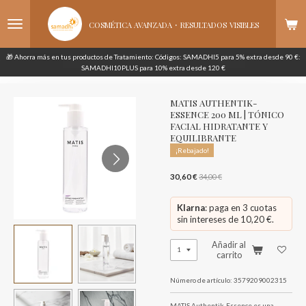
Ir
·
al
COSMÉTICA AVANZADA
RESULTADOS
VISIBLES
contenido
principal
🎁 Ahorra más en tus productos de Tratamiento: Códigos: SAMADHI5 para 5% extra desde 90 €:
SAMADHI10PLUS para 10% extra desde 120 €
MATIS AUTHENTIK-
ESSENCE 200 ML | TÓNICO
FACIAL HIDRATANTE Y
EQUILIBRANTE
¡Rebajado!
30,60 €
34,00 €
Klarna
: paga en 3 cuotas
sin intereses de 10,20 €.
Añadir al
carrito
Número de artículo:
3579209002315
MATIS Authentik-Essence es una