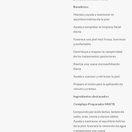
Beneficios
Hidrata y ayuda a mantener el
equilibrio hídrico de la piel.
Ayuda a completar la limpieza facial
diaria.
Favorece una piel más fresca, luminosa
y confortable.
Contribuye a mejorar la receptividad
de los tratamientos posteriores.
Realiza una suave microexfoliación
diaria.
Ayuda a suavizar y refrescar la piel.
Prepara el rostro para la aplicación de
sérums y cremas.
Ingredientes destacados
Complejo Preparador MATIS
Compuesto por ácido láctico, lactato de
sodio, urea, serina y cloruro sódico.
Ayuda a mantener el equilibrio hídrico
de la piel, favorece la retención de agua
y proporciona una suave