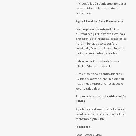
microexfoliación diaria que mejora la
receptividad de los tratamientos
posteriores.
Agua Floral de Rosa Damascena
Con propiedades antioxidantes,
purificantes y refrescantes. Ayuda a
proteger la piel frente a los radicales
libres mientras aporta confort,
suavidad y frescura. Especialmente
indicada para pieles delicadas.
Extracto de Orquídea Púrpura
(Orchis Mascula Extract)
Rico en polifenoles antioxidantes.
Ayuda a suavizar la piel, mejorar su
flexibilidad y preservar su aspecto
joven y saludable.
Factores Naturales de Hidratación
(NMF)
Ayudan a mantener una hidratación
equilibrada y favorecen una piel más
confortable y flexible.
Ideal para
Todo tipo de pieles.