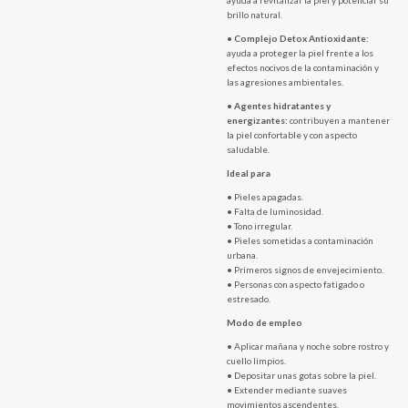
brillo natural.
•
Complejo Detox Antioxidante:
ayuda a proteger la piel frente a los
efectos nocivos de la contaminación y
las agresiones ambientales.
•
Agentes hidratantes y
energizantes:
contribuyen a mantener
la piel confortable y con aspecto
saludable.
Ideal para
• Pieles apagadas.
• Falta de luminosidad.
• Tono irregular.
• Pieles sometidas a contaminación
urbana.
• Primeros signos de envejecimiento.
• Personas con aspecto fatigado o
estresado.
Modo de empleo
• Aplicar mañana y noche sobre rostro y
cuello limpios.
• Depositar unas gotas sobre la piel.
• Extender mediante suaves
movimientos ascendentes.