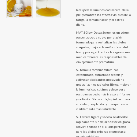
Recupera la luminosidad natural de la
piel y combate los efectos visibles de la
fatiga, la contaminación y el estrés
diario.
MATIS Glow-Detox Serum es un sérum
concentrado de nueva generación
formulado para revitalizar las pieles
apagadas, mejorar la uniformidad del
tono y proteger frente a las agresiones
medioambientales responsables del
envejecimiento prematuro.
Su fórmula combina Vitamina C
estabilizada, extracto de acerola y
activos antioxidantes que ayudan a
neutralizar los radicales libres, mejorar
la luminosidad cutánea y devolver al
rostro un aspecto más fresco, uniforme
y radiante. Día tras día, la piel recupera
vitalidad, resplandor y una apariencia
visiblemente más saludable.
Su textura ligera y sedosa se absorbe
rápidamente sin dejar sensación grasa,
convirtiéndose en el aliado perfecto
para las pieles urbanas expuestas al
estrés oxidativo.