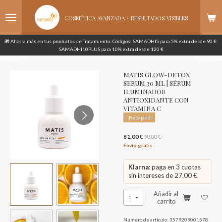
Ir
·
al
COSMÉTICA AVANZADA
RESULTADOS
VISIBLES
contenido
principal
🎁 Ahorra más en tus productos de Tratamiento: Códigos: SAMADHI5 para 5% extra desde 90 €:
SAMADHI10PLUS para 10% extra desde 120 €
MATIS GLOW-DETOX
SERUM 30 ML | SÉRUM
ILUMINADOR
ANTIOXIDANTE CON
VITAMINA C
¡Rebajado!
81,00 €
90,00 €
Envío gratis
Klarna
: paga en 3 cuotas
sin intereses de 27,00 €.
Añadir al
carrito
Número de artículo:
3579209001578