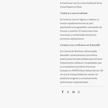
• Continuar con la crema habitual de la
línea Réponse Éclat.
Textura y sensorialidad
Su textura sérum ligera y sedosa se
funde rápidamente con la piel
aportando una agradable sensación de
frescor y confort. El rostro luce más
luminoso y revitalizado desde las
primeras aplicaciones.
Compra con confianza en Samadhi
En Centro de Belleza y Bronceado
Samadhi seleccionamos cosmética
profesional de alta calidad para ofrecer
tratamientos eficaces respaldados por
la innovación cosmética francesa.
Compra tu MATIS Glow-Detox Serum 30
ml con la tranquilidad de recibir un
producto original y asesoramiento
profesional especializado.
C
C
C
C
o
o
o
o
m
m
m
m
p
p
p
p
a
a
a
a
r
r
r
r
t
t
t
t