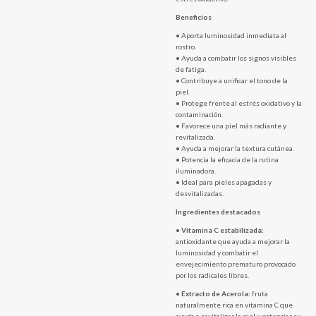
Beneficios
• Aporta luminosidad inmediata al
rostro.
• Ayuda a combatir los signos visibles
de fatiga.
• Contribuye a unificar el tono de la
piel.
• Protege frente al estrés oxidativo y la
contaminación.
• Favorece una piel más radiante y
revitalizada.
• Ayuda a mejorar la textura cutánea.
• Potencia la eficacia de la rutina
iluminadora.
• Ideal para pieles apagadas y
desvitalizadas.
Ingredientes destacados
•
Vitamina C estabilizada:
antioxidante que ayuda a mejorar la
luminosidad y combatir el
envejecimiento prematuro provocado
por los radicales libres.
•
Extracto de Acerola:
fruta
naturalmente rica en vitamina C que
ayuda a revitalizar la piel y potenciar su