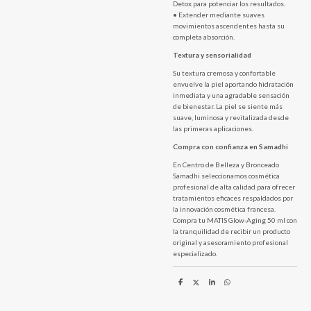
Detox para potenciar los resultados.
• Extender mediante suaves
movimientos ascendentes hasta su
completa absorción.
Textura y sensorialidad
Su textura cremosa y confortable
envuelve la piel aportando hidratación
inmediata y una agradable sensación
de bienestar. La piel se siente más
suave, luminosa y revitalizada desde
las primeras aplicaciones.
Compra con confianza en Samadhi
En Centro de Belleza y Bronceado
Samadhi seleccionamos cosmética
profesional de alta calidad para ofrecer
tratamientos eficaces respaldados por
la innovación cosmética francesa.
Compra tu MATIS Glow-Aging 50 ml con
la tranquilidad de recibir un producto
original y asesoramiento profesional
especializado.
C
C
C
C
o
o
o
o
m
m
m
m
p
p
p
p