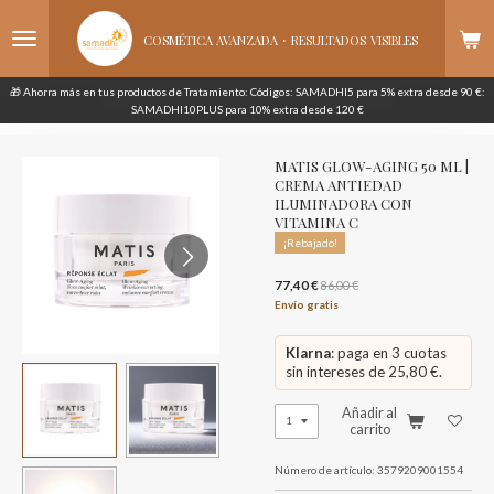
Ir
·
al
COSMÉTICA AVANZADA
RESULTADOS
VISIBLES
contenido
principal
🎁 Ahorra más en tus productos de Tratamiento: Códigos: SAMADHI5 para 5% extra desde 90 €:
SAMADHI10PLUS para 10% extra desde 120 €
MATIS GLOW-AGING 50 ML |
CREMA ANTIEDAD
ILUMINADORA CON
VITAMINA C
¡Rebajado!
77,40 €
86,00 €
Envío gratis
Klarna
: paga en 3 cuotas
sin intereses de 25,80 €.
Añadir al
carrito
Número de artículo:
3579209001554