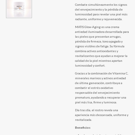
Combate simultáneamente los signos
del envejecimiento y la pérdida de
luminosidad para revelar una piel más
radiante, uniforme y rejuvenecida.
MATIS Glow-Aging es una crema
antiedad iluminadora desarrollada para
las pieles que presentan arrugas,
pérdida de firmeza, tono apagado y
signos visibles de fatiga. Su fórmula
combina activos antioxidantes y
revitalizantes que ayudan a mejorar la
calidad de la piel mientras aportan
luminosidad y confort.
Gracias a la combinación de Vitamina C,
minerales marinos y activos antiedad
de última generación, contribuye a
combatir el estrés oxidativo
responsable del envejecimiento
prematuro, ayudando a recuperar una
piel más lisa, firme y luminosa.
Día tras día, el rostro revela una
apariencia más descansada, uniforme y
revitalizada.
Beneficios