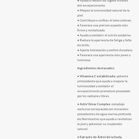
• Ayuda a reducir los signos visibles
del envejecimiento.
• Mejora la luminosidad natural de la
piel.
• Contribuye a unificar el tono cutáneo.
• Favorece una piel con aspecto más
firme y revitalizado.
• Ayuda a combatir el estrés oxidativo.
• Reduce la apariencia de fatiga y falta
de brillo.
• Aporta hidratación y confort duradero.
• Favorece una apariencia más joven y
luminosa.
Ingredientes destacados
•
Vitamina C estabilizada:
potente
antioxidante que ayuda a mejorar la
luminosidad y combatir el
envejecimiento prematuro provocado
por los radicales libres.
•
Activ'Glow Complex:
complejo
exclusivo enriquecido con minerales
procedentes de agua marina profunda
de Noirmoutier que ayuda a revitalizar
la piel y potenciar su resplandor
natural.
•
Extracto de Árbol de la Seda