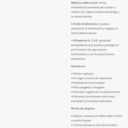
(Albizia Julibrissin):
activo
antioxidante conocido por ayudar a
reducir los signos visibles de fatiga y
envejecimiento.
•
Ácido Hialurónico:
ayuda a
mantener la hidratación y mejorar la
elasticidad cutánea.
•
Vitaminas A, C y E:
complejo
antioxidante que ayuda a proteger la
piel frente a las agresiones
ambientales y el envejecimiento
prematuro.
Ideal para
• Pieles maduras.
• Arrugas y líneas de expresión.
• Pérdida de luminosidad.
• Tono apagado y fatigado.
• Primeros signos de envejecimiento.
• Personas que buscan una crema
antiedad iluminadora completa.
Modo de empleo
• Aplicar mañana y/o noche sobre rostro
y cuello limpios.
• Utilizar después del sérum Glow-