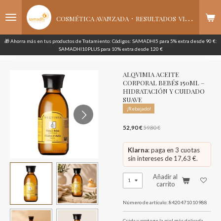
Ir
·
al
COSMÉTICA AVANZADA
RESULTADOS
VISIBLES
contenido
principal
🎁 Ahorra más en tus productos de Tratamiento: Códigos: SAMADHI5 para 5% extra desde 90 €:
SAMADHI10PLUS para 10% extra desde 120 €
ALQVIMIA ACEITE
CORPORAL BEBÉS 150ML –
HIDRATACIÓN Y CUIDADO
SUAVE
¡Rebajado!
52,90 €
59,80 €
Klarna
: paga en 3 cuotas
sin intereses de 17,63 €.
Añadir al
carrito
Número de artículo:
8420471010988
Cuida y protege la piel más delicada