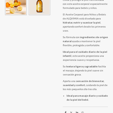
con este aceite corporal especialmente
formulado para bebés y niños.
El Aceite Corporal para Niños y Bebés
de ALQVIMIA está diseñado para
hidratar, nutrir y suavizar la piel
,
aportando confort desde los primeros
usos.
Su fórmula con
ingredientes de origen
natural
ayuda a mantener la piel
flexible, protegida y confortable.
Ideal para el cuidado diario de la piel
infantil
, este aceite proporciona una
experiencia suave y respetuosa.
Su
textura ligera y agradable
facilita
el masaje, dejando la piel suave sin
sensación grasa.
Aporta una
sensación de bienestar,
suavidad y confort
, cuidando la piel de
los más pequeños día tras día.
Ideal para masaje diario y cuidado
de la piel del bebé.