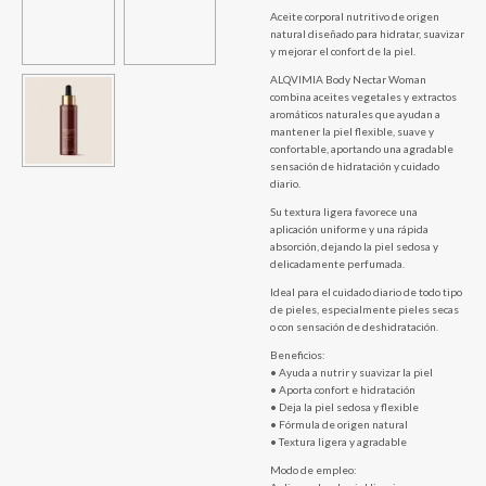
Aceite corporal nutritivo de origen
natural diseñado para hidratar, suavizar
y mejorar el confort de la piel.
ALQVIMIA Body Nectar Woman
combina aceites vegetales y extractos
aromáticos naturales que ayudan a
mantener la piel flexible, suave y
confortable, aportando una agradable
sensación de hidratación y cuidado
diario.
Su textura ligera favorece una
aplicación uniforme y una rápida
absorción, dejando la piel sedosa y
delicadamente perfumada.
Ideal para el cuidado diario de todo tipo
de pieles, especialmente pieles secas
o con sensación de deshidratación.
Beneficios:
• Ayuda a nutrir y suavizar la piel
• Aporta confort e hidratación
• Deja la piel sedosa y flexible
• Fórmula de origen natural
• Textura ligera y agradable
Modo de empleo: