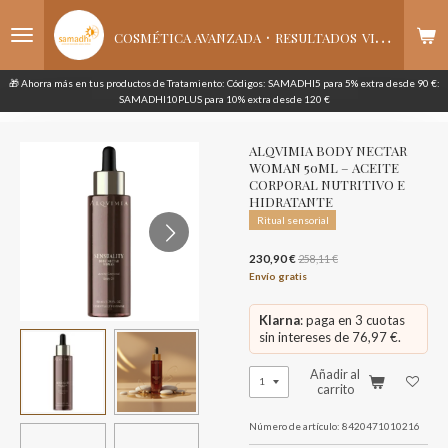
Ir
·
al
COSMÉTICA AVANZADA
RESULTADOS
VISIBLES
contenido
principal
🎁 Ahorra más en tus productos de Tratamiento: Códigos: SAMADHI5 para 5% extra desde 90 €:
SAMADHI10PLUS para 10% extra desde 120 €
ALQVIMIA BODY NECTAR
WOMAN 50ML – ACEITE
CORPORAL NUTRITIVO E
HIDRATANTE
Ritual sensorial
230,90 €
258,11 €
Envío gratis
Klarna
: paga en 3 cuotas
sin intereses de 76,97 €.
Añadir al
carrito
Número de artículo:
8420471010216