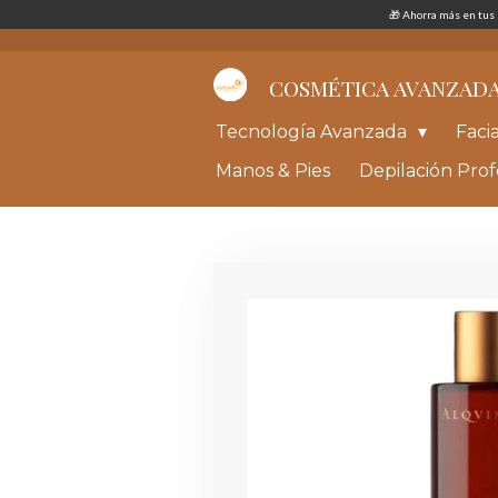
🎁 Ahorra más en tu
Ir
al
contenido
principal
COSMÉTICA AVANZAD
Tecnología Avanzada
Faci
Manos & Pies
Depilación Prof