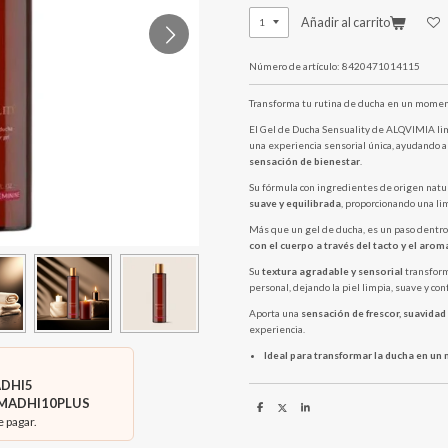
Añadir al carrito
Número de artículo:
8420471014115
Transforma tu rutina de ducha en un moment
El Gel de Ducha Sensuality de ALQVIMIA li
una experiencia sensorial única, ayudando 
sensación de bienestar
.
Su fórmula con ingredientes de origen natu
suave y equilibrada
, proporcionando una li
Más que un gel de ducha, es un paso dentr
con el cuerpo a través del tacto y el arom
Su
textura agradable y sensorial
transform
personal, dejando la piel limpia, suave y con
Aporta una
sensación de frescor, suavidad
experiencia.
Ideal para transformar la ducha en un
DHI5
MADHI10PLUS
C
C
C
e pagar.
o
o
o
m
m
m
p
p
p