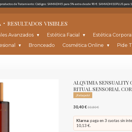
s productos de Tratamiento: Códigos: SAMADHI5 para 5% extra desde 90 €: SAMADHI10PLUS para 1
·
A
RESULTADOS
VISIBLES
ales Avanzados
Estética Facial
Estética Corpora
esional
Bronceado
Cosmética Online
Pide T
ALQVIMIA SENSUALITY 
RITUAL SENSORIAL CO
¡Rebajado!
30,40 €
33,80 €
Klarna
: paga en 3 cuotas sin int
10,13 €.