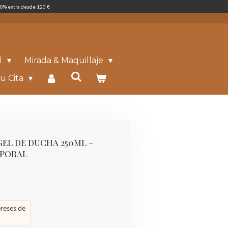
0% extra desde 120 €
l
Mirada & Maquillaje
u Cita
GEL DE DUCHA 250ML –
RPORAL
ereses de