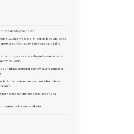
o de cuidado y bienestar.
mpia suavemente la piel mientras la envuelve en
a
aportar confort, suavidad y una agradable
ral contribuye a
respetar la piel y mantenerla
mpieza delicada.
o de un
ritual corporal que invita a reconectar
a
.
a la ducha diaria en un momento de cuidado
fortable.
 y bienestar
, convirtiendo cada uso en una
 momento de bienestar diario.