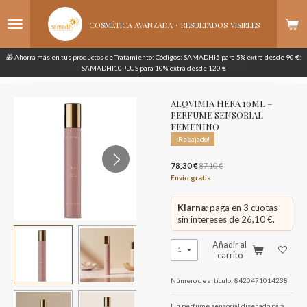
Ir
·
al
COSMÉTICA AVANZADA
RESULTADOS
VISIBLES
contenido
principal
🎁 Ahorra más en tus productos de Tratamiento: Códigos: SAMADHI5 para 5% extra desde 90 €:
SAMADHI10PLUS para 10% extra desde 120 €
ALQVIMIA HERA 10ML –
PERFUME SENSORIAL
FEMENINO
¡Rebajado!
78,30 €
87,10 €
Envío gratis
Klarna
: paga en 3 cuotas
sin intereses de 26,10 €.
Añadir al
carrito
Número de artículo:
8420471014238
Un perfume sensorial diseñado para