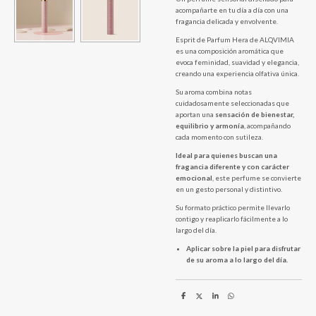
acompañarte en tu día a día con una
fragancia delicada y envolvente.
Esprit de Parfum Hera de ALQVIMIA
es una composición aromática que
evoca feminidad, suavidad y elegancia,
creando una experiencia olfativa única.
Su aroma combina notas
cuidadosamente seleccionadas que
aportan una
sensación de bienestar,
equilibrio y armonía
, acompañando
cada momento con sutileza.
Ideal para quienes buscan una
fragancia diferente y con carácter
emocional
, este perfume se convierte
en un gesto personal y distintivo.
Su formato práctico permite llevarlo
contigo y reaplicarlo fácilmente a lo
largo del día.
Aplicar sobre la piel para disfrutar
de su aroma a lo largo del día.
C
C
C
C
o
o
o
o
m
m
m
m