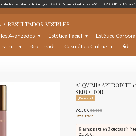
s productos de Tratamiento: Códigos: SAMADHI5 para 5% extra desde 90 €: SAMADHI10PLUS para 1
·
A
RESULTADOS
VISIBLES
ales Avanzados
Estética Facial
Estética Corpora
esional
Bronceado
Cosmética Online
Pide T
ALQVIMIA APHRODITE 1
SEDUCTOR
¡Rebajado!
76,50 €
85,00 €
Envío gratis
Klarna
: paga en 3 cuotas sin int
25,50 €.