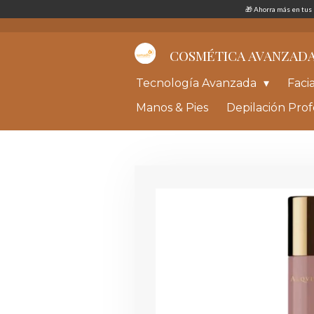
🎁 Ahorra más en tu
Ir
al
contenido
principal
COSMÉTICA AVANZAD
Tecnología Avanzada
Faci
Manos & Pies
Depilación Prof