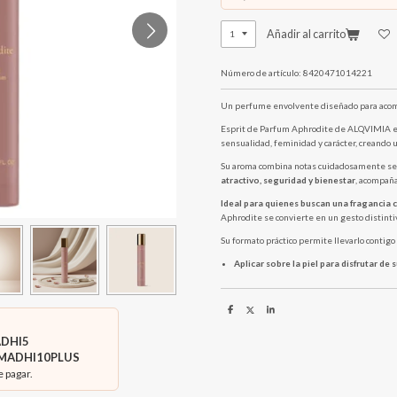
Añadir al carrito
Número de artículo:
8420471014221
Un perfume envolvente diseñado para acomp
Esprit de Parfum Aphrodite de ALQVIMIA e
sensualidad, feminidad y carácter, creando u
Su aroma combina notas cuidadosamente se
atractivo, seguridad y bienestar
, acompañ
Ideal para quienes buscan una fragancia 
Aphrodite se convierte en un gesto distintiv
Su formato práctico permite llevarlo contigo
Aplicar sobre la piel para disfrutar de 
C
C
C
o
o
o
m
m
m
DHI5
p
p
p
a
a
a
MADHI10PLUS
r
r
r
t
t
t
e pagar.
i
i
i
r
r
r