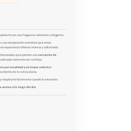
añarte con una fragancia seductora y elegante.
s una composición aromática que evoca
na experiencia olfativa intensa y sofisticada.
leccionadas que aportan una
sensación de
ando cada momento con sutileza.
con personalidad y un toque seductor
,
o dentro de tu rutina diaria.
 y reaplicarlo fácilmente cuando lo necesites.
su aroma a lo largo del día.