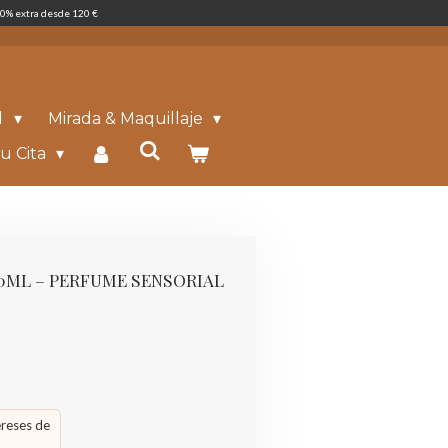
0% extra desde 120 €
l
Mirada & Maquillaje
u Cita
0ML – PERFUME SENSORIAL
ereses de