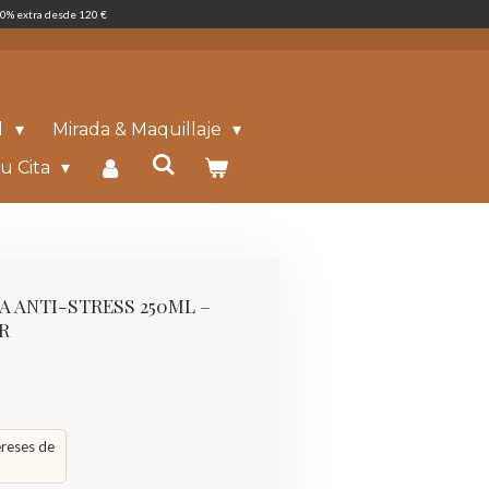
0% extra desde 120 €
l
Mirada & Maquillaje
u Cita
A ANTI-STRESS 250ML –
R
ereses de