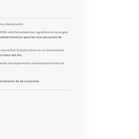
a y desconexión.
VIMIA está formulado con ingredientes de origen
uavidad mientras aportan una sensación de
 convierten la ducha diaria en un momento de
l ritmo del día
.
eando una experiencia sensorial que invita a la
un momento de desconexión.