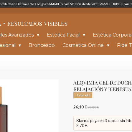
s productos de Tratamiento: Códigos: SAMADHI5 para 5% extra desde 90 €: SAMADHI10PLUS para 1
·
A
RESULTADOS
VISIBLES
ales Avanzados
Estética Facial
Estética Corpora
esional
Bronceado
Cosmética Online
Pide T
ALQVIMIA GEL DE DUCH
RELAJACIÓN Y BIENESTA
¡Rebajado!
26,10 €
29,00 €
Klarna
: paga en 3 cuotas sin int
8,70 €.