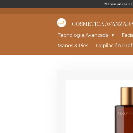
🎁 Ahorra más en tu
Ir
al
contenido
principal
COSMÉTICA AVANZAD
Tecnología Avanzada
Faci
Manos & Pies
Depilación Prof