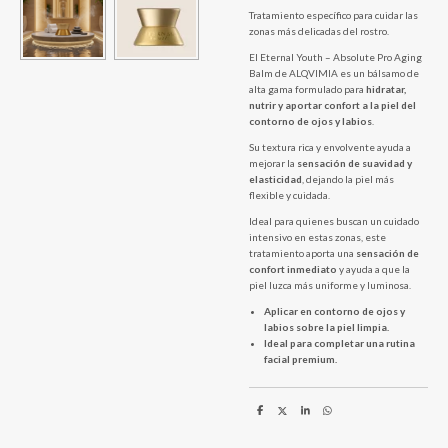
Tratamiento específico para cuidar las
zonas más delicadas del rostro.
El Eternal Youth – Absolute Pro Aging
Balm de ALQVIMIA es un bálsamo de
alta gama formulado para
hidratar,
nutrir y aportar confort a la piel del
contorno de ojos y labios
.
Su textura rica y envolvente ayuda a
mejorar la
sensación de suavidad y
elasticidad
, dejando la piel más
flexible y cuidada.
Ideal para quienes buscan un cuidado
intensivo en estas zonas, este
tratamiento aporta una
sensación de
confort inmediato
y ayuda a que la
piel luzca más uniforme y luminosa.
Aplicar en contorno de ojos y
labios sobre la piel limpia.
Ideal para completar una rutina
facial premium.
C
C
C
C
o
o
o
o
m
m
m
m
p
p
p
p