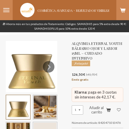
Ir
·
al
COSMÉTICA AVANZADA
RESULTADOS
VISIBLES
contenido
principal
🎁 Ahorra más en tus productos de Tratamiento: Códigos: SAMADHI5 para 5% extra desde 90 €:
SAMADHI10PLUS para 10% extra desde 120 €
ALQVIMIA ETERNAL YOUTH
BÁLSAMO OJOS Y LABIOS
15ML – CUIDADO
INTENSIVO
¡Rebajado!
126,50 €
141,70 €
Envío gratis
Klarna
: paga en 3 cuotas
sin intereses de 42,17 €.
Añadir al
carrito
Número de artículo:
8420471010476