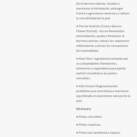
de la barrera cutánea. Ayudan a
mantener la hidratación, proteger
frente a agresiones externas y reducir
la sensibilidad de la piel.
• Flor de Azafrán (Crocus Sativus
Flower Extract): rica en flavonoides
antioxidantes, ayuda a fortalecer la
barrera cutánea, reducir las reacciones
inflamatorias y aliviar las sensaciones
de incomodidad.
• Aloe Vera: ingrediente conocido por
sus propiedades hidratantes,
calmantes y reparadoras que aporta
confort inmediato a las pieles
sensibles.
• Alfa-Glucan Oligosaccharide:
prebiótico que contribuye a mantener
equilibrado el ecosistema natural de la
piel.
Ideal para
• Pieles sensibles.
• Pieles reactivas.
• Pieles con tendencia a rojeces.