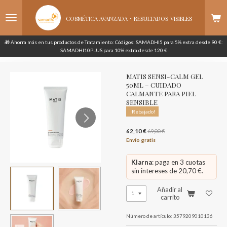
Ir
·
al
COSMÉTICA AVANZADA
RESULTADOS
VISIBLES
contenido
principal
🎁 Ahorra más en tus productos de Tratamiento: Códigos: SAMADHI5 para 5% extra desde 90 €:
SAMADHI10PLUS para 10% extra desde 120 €
MATIS SENSI-CALM GEL
50ML – CUIDADO
CALMANTE PARA PIEL
SENSIBLE
¡Rebajado!
62,10 €
69,00 €
Envío gratis
Klarna
: paga en 3 cuotas
sin intereses de 20,70 €.
Añadir al
carrito
Número de artículo:
3579209010136