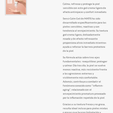
Calma, refresca y protege la piel
sensible con este gel-crema ligero de
efecto antirojeces y confort inmediato.
Sensi-Calm Gel de MATIS ha sido
desarrollado específicamente para las
pieles sensibles, reactivas y con
tendencia al enrojecimiento. Su textura
gel-crema ligera, delicadamente
rosada y de efecto refrescante
proporciona alivio inmediato mientras
ayuda a reforzar la barrera protectora
de la piel.
Su fórmula actúa sobre tres ejes
fundamentales: reequilibrar, proteger
y calmar. Día tras día, la piel se vuelve
menos reactiva, más resistente frente
a las agresiones externas y
visiblemente más confortable.
Además, contribuye a combatir el
fenómeno conocido como "inflamm-
aging", relacionado con el
envejecimiento prematuro provocado
por la inflamación repetida de la piel.
Gracias a su textura fresca y no grasa,
resulta ideal incluso para pieles mixtas
o grasas que buscan hidratación y