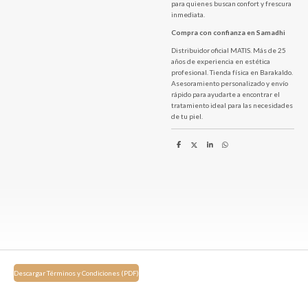
para quienes buscan confort y frescura
inmediata.
Compra con confianza en Samadhi
Distribuidor oficial MATIS. Más de 25
años de experiencia en estética
profesional. Tienda física en Barakaldo.
Asesoramiento personalizado y envío
rápido para ayudarte a encontrar el
tratamiento ideal para las necesidades
de tu piel.
C
C
C
C
o
o
o
o
m
m
m
m
p
p
p
p
a
a
a
a
r
r
r
r
t
t
t
t
i
i
i
i
r
r
r
r
Descargar Términos y Condiciones (PDF)