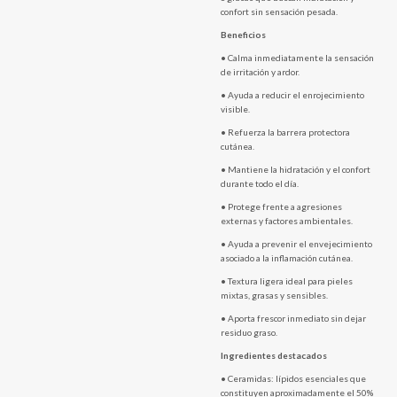
confort sin sensación pesada.
Beneficios
• Calma inmediatamente la sensación
de irritación y ardor.
• Ayuda a reducir el enrojecimiento
visible.
• Refuerza la barrera protectora
cutánea.
• Mantiene la hidratación y el confort
durante todo el día.
• Protege frente a agresiones
externas y factores ambientales.
• Ayuda a prevenir el envejecimiento
asociado a la inflamación cutánea.
• Textura ligera ideal para pieles
mixtas, grasas y sensibles.
• Aporta frescor inmediato sin dejar
residuo graso.
Ingredientes destacados
• Ceramidas: lípidos esenciales que
constituyen aproximadamente el 50%