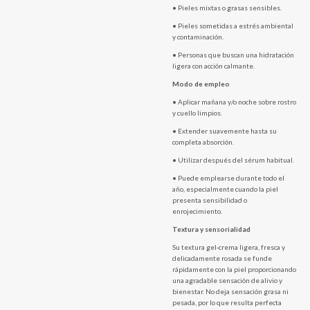
• Pieles mixtas o grasas sensibles.
• Pieles sometidas a estrés ambiental
y contaminación.
• Personas que buscan una hidratación
ligera con acción calmante.
Modo de empleo
• Aplicar mañana y/o noche sobre rostro
y cuello limpios.
• Extender suavemente hasta su
completa absorción.
• Utilizar después del sérum habitual.
• Puede emplearse durante todo el
año, especialmente cuando la piel
presenta sensibilidad o
enrojecimiento.
Textura y sensorialidad
Su textura gel-crema ligera, fresca y
delicadamente rosada se funde
rápidamente con la piel proporcionando
una agradable sensación de alivio y
bienestar. No deja sensación grasa ni
pesada, por lo que resulta perfecta