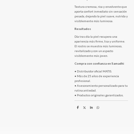
Textura cremosa, rica y envolvente que
aporta confort inmediato sin sensación
pesada, dejando la piel suave, nutrida y
visiblemente más luminosa.
Resultados
Día tras día la piel recupera una
apariencia más firme, lisa y uniforme.
El rostro se muestra más luminoso,
revitalizado y con un aspecto
visiblemente más joven.
Compra con confianza en Samadhi
• Distribuidor oficial MATIS.
• Más de 25 años de experiencia
profesional.
• Asesoramiento personalizado para tu
rutina antiedad.
• Productos originales garantizados.
C
C
C
C
o
o
o
o
m
m
m
m
p
p
p
p
a
a
a
a
r
r
r
r
t
t
t
t
i
i
i
i
r
r
r
r