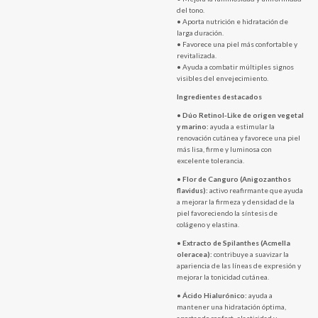
del tono.
• Aporta nutrición e hidratación de
larga duración.
• Favorece una piel más confortable y
revitalizada.
• Ayuda a combatir múltiples signos
visibles del envejecimiento.
Ingredientes destacados
•
Dúo Retinol-Like de origen vegetal
y marino:
ayuda a estimular la
renovación cutánea y favorece una piel
más lisa, firme y luminosa con
excelente tolerancia.
•
Flor de Canguro (Anigozanthos
flavidus):
activo reafirmante que ayuda
a mejorar la firmeza y densidad de la
piel favoreciendo la síntesis de
colágeno y elastina.
•
Extracto de Spilanthes (Acmella
oleracea):
contribuye a suavizar la
apariencia de las líneas de expresión y
mejorar la tonicidad cutánea.
•
Ácido Hialurónico:
ayuda a
mantener una hidratación óptima,
aportando confort, elasticidad y