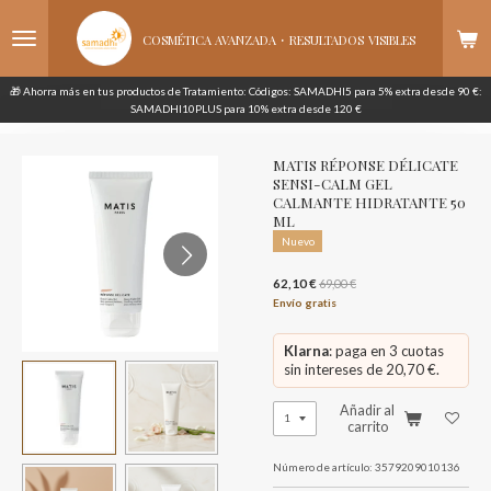
Ir
·
al
COSMÉTICA AVANZADA
RESULTADOS
VISIBLES
contenido
principal
🎁 Ahorra más en tus productos de Tratamiento: Códigos: SAMADHI5 para 5% extra desde 90 €:
SAMADHI10PLUS para 10% extra desde 120 €
MATIS RÉPONSE DÉLICATE
SENSI-CALM GEL
CALMANTE HIDRATANTE 50
ML
Nuevo
62,10 €
69,00 €
Envío gratis
Klarna
: paga en 3 cuotas
sin intereses de 20,70 €.
Añadir al
carrito
Número de artículo:
3579209010136