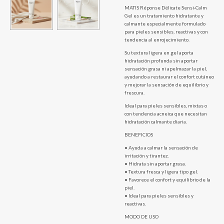
MATIS Réponse Délicate Sensi-Calm
Gel es un tratamiento hidratante y
calmante especialmente formulado
para pieles sensibles, reactivas y con
tendencia al enrojecimiento.
Su textura ligera en gel aporta
hidratación profunda sin aportar
sensación grasa ni apelmazar la piel,
ayudando a restaurar el confort cutáneo
y mejorar la sensación de equilibrio y
frescura.
Ideal para pieles sensibles, mixtas o
con tendencia acneica que necesitan
hidratación calmante diaria.
BENEFICIOS
• Ayuda a calmar la sensación de
irritación y tirantez.
• Hidrata sin aportar grasa.
• Textura fresca y ligera tipo gel.
• Favorece el confort y equilibrio de la
piel.
• Ideal para pieles sensibles y
reactivas.
MODO DE USO